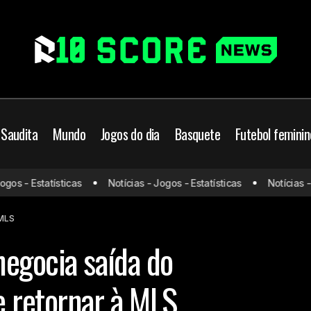
 Saudita
Mundo
Jogos do dia
Basquete
Futebol feminin
Santiago Moreno negocia saída do Fl
Futebol Brasileiro
s - Estatísticas
Notícias - Jogos - Estatísticas
Notícias - Jo
retornar à MLS
LS
 MLS
egocia saída do
 retornar à MLS