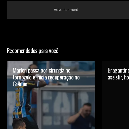
Advertisement
Recomendados para você
Marlon passa por cirurgia no
Bragantino
tornozelo e inicia recuperação no
assistir, 
Grêmio