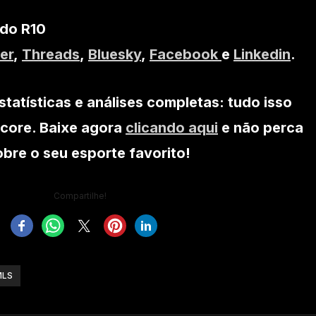
 do R10
er
,
Threads
,
Bluesky
,
Facebook
e
Linkedin
.
statísticas e análises completas: tudo isso
core. Baixe agora
clicando aqui
e não perca
re o seu esporte favorito!
Compartilhe!
MLS