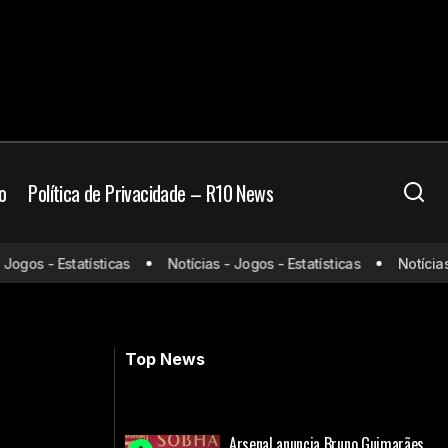
o
Política de Privacidade – R10 News
uminense e pode
Jogo elétrico e cheio de polêmicas
gos - Estatísticas
Notícias - Jogos - Estatísticas
Notícias - 
termina empatado entre Bournemouth
e Manchester United
Top News
Arsenal anuncia Bruno Guimarães