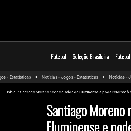
Futebol
Seleção Brasileira
Futebol
Brasil
Fluminense
 - Estatísticas
Notícias - Jogos - Estatísticas
Notícias - Jogo
Conmebol muda regra de desempate
na fase de grupos a partir de 2026
Mercado da bola
M
Início
Santiago Moreno negocia saída do Fluminense e pode retornar à
Santiago Moreno n
Fluminense e pode