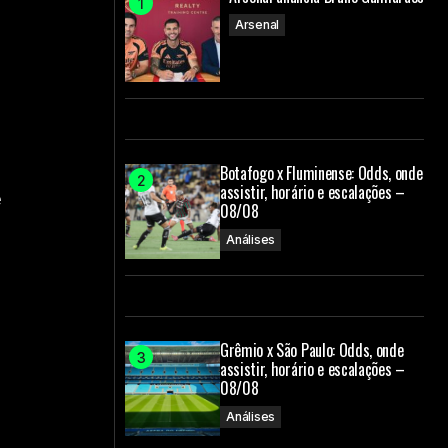
Arsenal
Botafogo x Fluminense: Odds, onde
assistir, horário e escalações –
e
08/08
Análises
Grêmio x São Paulo: Odds, onde
assistir, horário e escalações –
08/08
Análises