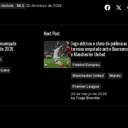
 da bola
MLS
20 de março de 2026
Next Post
desempate
Jogo elétrico e cheio de polêmicas
 de 2026
termina empatado entre Bournem
e Manchester United
o
Futebol Europeu
icana
Manchester United
Mundo
Premier League
20 de março de 2026
by
Tiago Brandão