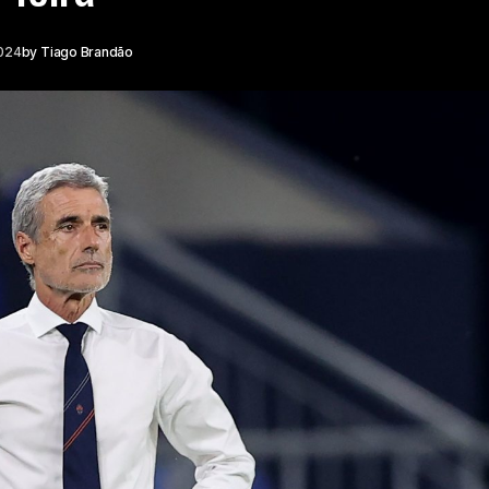
024
by
Tiago Brandão