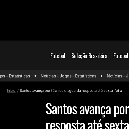
Futebol
Seleção Brasileira
Futebol
- Estatísticas
Notícias - Jogos - Estatísticas
Notícias - Jogo
Jogos de hoje (26/11/24) ao vivo de
Mercado da
futebol: onde assistir e horário
Início
Santos avança por técnico e aguarda resposta até sexta-feira
Santos avança por
resposta até sexta