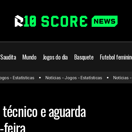
 Saudita
Mundo
Jogos do dia
Basquete
Futebol feminin
s - Estatísticas
Notícias - Jogos - Estatísticas
Notícias - Jo
Santos avança por técnico e aguarda resposta até 
 bola
Santos
 técnico e aguarda
-feira