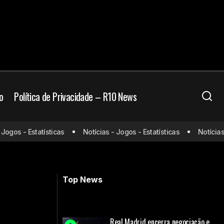
o
Política de Privacidade – R10 News
gos - Estatísticas
Notícias - Jogos - Estatísticas
Notícias - 
sexta-feira
Sparta Praga x Atlético de Madrid:
onde assistir e escalações
Top News
Real Madrid encerra negociação e