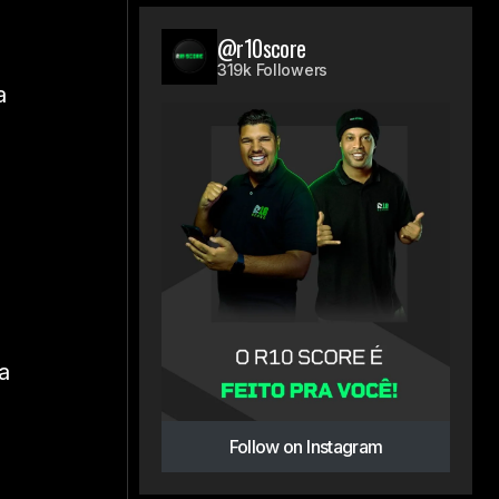
@r10score
319k Followers
a
a
Follow on Instagram