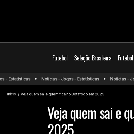
Futebol
Seleção Brasileira
Futebol
 Estatísticas
Notícias - Jogos - Estatísticas
Notícias - Jogos
Lyon x Eintracht Frankfurt: onde assistir
Botafog
e escalações
Início
Veja quem sai e quem fica no Botafogo em 2025
Veja quem sai e q
2025