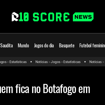
 Saudita
Mundo
Jogos do dia
Basquete
Futebol feminin
 - Estatísticas
Notícias - Jogos - Estatísticas
Notícias - Jog
Veja quem sai e quem fica no Botafogo
o
Brasil
Mercado da bola
uem fica no Botafogo em