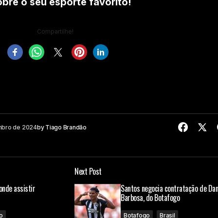
re o seu esporte favorito!
Compartilhe!
mbro de 2024
by
Tiago Brandão
Next Post
 onde assistir
Santos negocia contratação de Dan
Barbosa, do Botafogo
o
Botafogo
Brasil