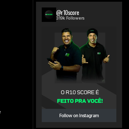
@r10score
319k Followers
ê
Follow on Instagram