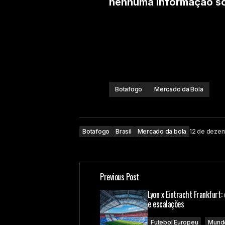
nenhuma informação sob
Botafogo
Mercado da Bola
Botafogo
Brasil
Mercado da bola
12 de deze
Previous Post
Lyon x Eintracht Frankfurt:
e escalações
Futebol Europeu
Mund