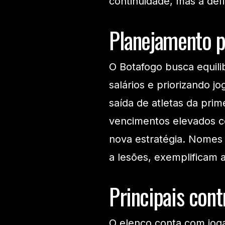
continuidade, mas a de
Planejamento 
O Botafogo busca equili
salários e priorizando 
saída de atletas da pri
vencimentos elevados co
nova estratégia. Nomes 
a lesões, exemplificam
Principais cont
O elenco conta com jog