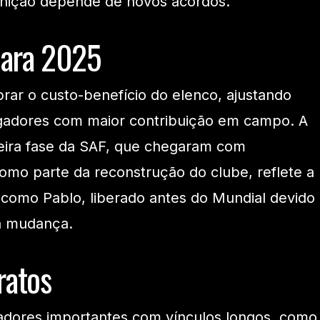
finição depende de novos acordos.
para 2025
brar o custo-benefício do elenco, ajustando
jogadores com maior contribuição em campo. A
meira fase da SAF, que chegaram com
mo parte da reconstrução do clube, reflete a
como Pablo, liberado antes do Mundial devido
 a mudança.
ratos
adores importantes com vínculos longos, como