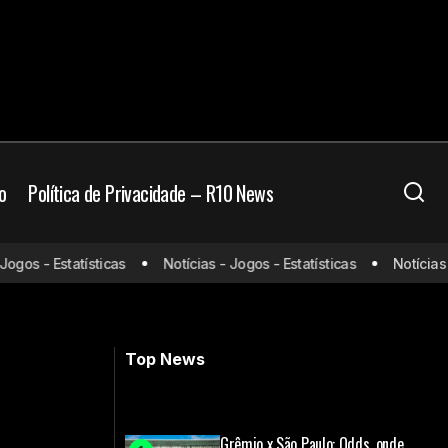
o
Política de Privacidade – R10 News
os - Estatísticas
Notícias - Jogos - Estatísticas
Notícias - J
 em 2025
Santos negocia contratação de Danilo
Barbosa, do Botafogo
Top News
Grêmio x São Paulo: Odds, onde