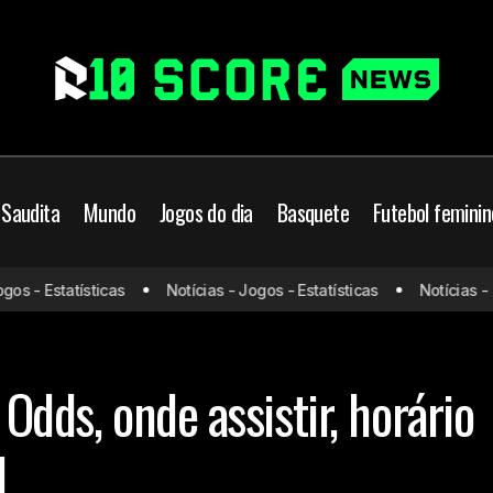
 Saudita
Mundo
Jogos do dia
Basquete
Futebol feminin
Santos x Mirassol: Odds, 
mpeonato Brasileiro
Futebol Brasileiro
 - Estatísticas
Notícias - Jogos - Estatísticas
Notícias - Jog
horário e escalações 19/
s do dia
Mirassol
 Odds, onde assistir, horário
1