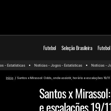
Futebol
Seleção Brasileira
Futebol
Apostas
Brasil
Ca
 Estatísticas
Notícias - Jogos - Estatísticas
Notícias - Jogos
Grêmio x Vasco: Odds, onde assistir,
horário e escalações 19/11
Jogos de hoje
Jogo
Início
Santos x Mirassol: Odds, onde assistir, horário e escalações 19/11
Santos x Mirassol:
e escalações 19/1