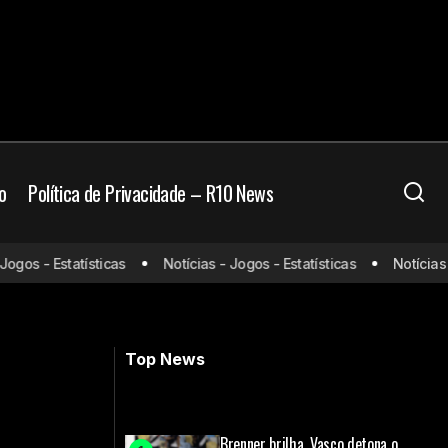
o
Política de Privacidade – R10 News
onde assistir,
Pedro está fora da final da
os - Estatísticas
Notícias - Jogos - Estatísticas
Notícias - J
Libertadores e só volta a jogar em
11
2026
Top News
Brenner brilha, Vasco detona o