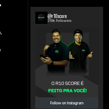
r
@r10score
319k Followers
,
e
Follow on Instagram