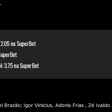
.
: 2.05 na SuperBet
SuperBet
ol: 3.75 na SuperBet
l Brazão; Igor Vinicius, Adonis Frías , Zé Ivaldo