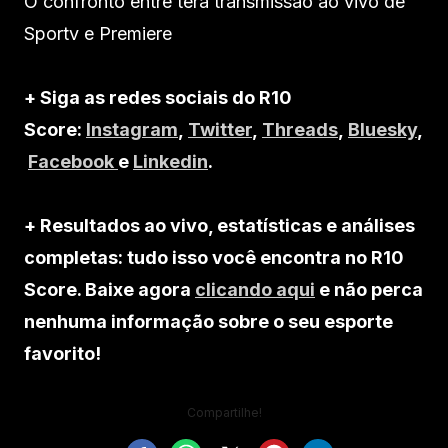
O confronto entre terá transmissão ao vivo de
Sportv e Premiere
+ Siga as redes sociais do R10
Score:
Instagram
,
Twitter
,
Threads
,
Bluesky
,
Facebook
e
Linkedin
.
+ Resultados ao vivo, estatísticas e análises
completas: tudo isso você encontra no R10
Score. Baixe agora
clicando aqui
e não perca
nenhuma informação sobre o seu esporte
favorito!
Compartilhe!