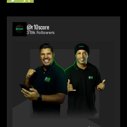
@r10score
319k Followers