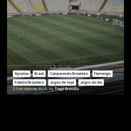
Apostas
Brasil
Campeonato Brasileiro
Flamengo
Futebol Brasileiro
Jogos de hoje
Jogos do dia
23 de maio de 2026
by
Tiago Brandão