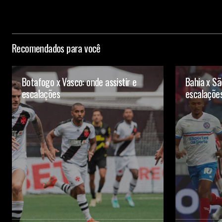
Recomendados para você
Botafogo x Vasco: onde assistir e
Bahia x Sã
escalações
escalaçõe