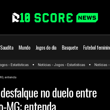
 Saudita
Mundo
Jogos do dia
Basquete
Futebol feminin
Savarino pode ser desfalque no duelo entre Botafogo 
 - Estatísticas
Notícias - Jogos - Estatísticas
Notícias - Jog
entenda
ro
-MG; entenda
 desfalque no duelo entre
co-MG; entenda