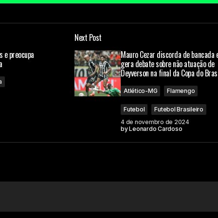
Add a comment
Next Post
á publicado.
Campos obrigatórios são marcados com
*
s e preocupa
Mauro Cezar discorda de bancada 
a
gera debate sobre não atuação de
Deyverson na final da Copa do Bras
a
Atlético-MG
Flamengo
Futebol
Futebol Brasileiro
4 de novembro de 2024
by
Leonardo Cardoso
Your E-mail