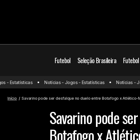
Futebol
Seleção Brasileira
Futebol
Botafogo
 Estatísticas
Notícias - Jogos - Estatísticas
Notícias - Jogos
Neymar volta a sentir dores e
preocupa Al-Hilal e Seleção Brasileira
Campeonato Brasilei
Início
Savarino pode ser desfalque no duelo entre Botafogo x Atlético
Savarino pode ser
Botafogo x Atléti