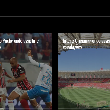
o Paulo: onde assistir e
Inter x Criciúma: onde assis
s
escalações