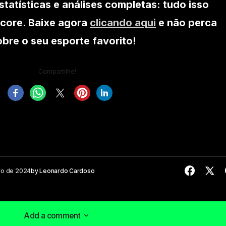
statísticas e análises completas: tudo isso
core. Baixe agora
clicando aqui
e não perca
re o seu esporte favorito!
Compartilhe!
ro de 2024
by
Leonardo Cardoso
Add a comment