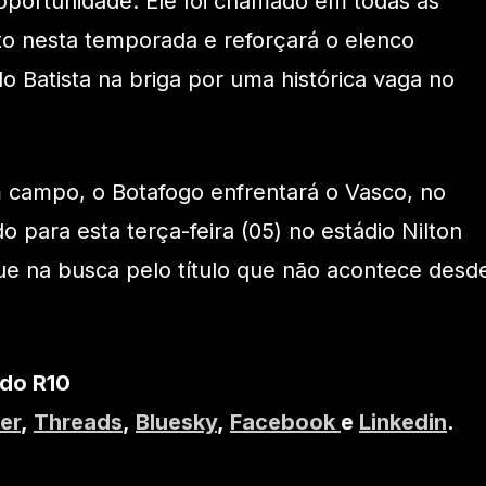
oportunidade. Ele foi chamado em todas as
to nesta temporada e reforçará o elenco
Batista na briga por uma histórica vaga no
 campo, o Botafogo enfrentará o Vasco, no
o para esta terça-feira (05) no estádio Nilton
ue na busca pelo título que não acontece desd
 do R10
er
,
Threads
,
Bluesky
,
Facebook
e
Linkedin
.