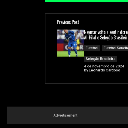
Previous Post
O seu endereço de e-mail não ser
Neymar volta a sentir dore
Al-Hilal e Seleção Brasileir
Comment
*
Futebol
Futebol Saudit
Seleção Brasileira
4 de novembro de 2024
by
Leonardo Cardoso
Your Name
Submit Comment
Advertisement