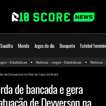
 Saudita
Mundo
Jogos do dia
Basquete
Futebol feminin
Mauro Cezar discorda de bancada e gera debate so
ngo
Futebol
- Estatísticas
Notícias - Jogos - Estatísticas
Notícias - Jogo
de Deyverson na final da Copa do Brasil
o de Deyverson na final da Copa do Brasil
rda de bancada e gera
atuação de Deyverson na