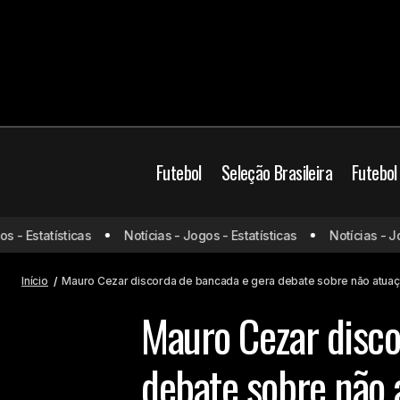
Futebol
Seleção Brasileira
Futebol
Atlético-MG
Flame
Estatísticas
Notícias - Jogos - Estatísticas
Notícias - Jogos 
Savarino pode ser desfalque no duelo
entre Botafogo x Atlético-MG; entenda
Futebol Brasileiro
Início
Mauro Cezar discorda de bancada e gera debate sobre não atuaçã
Mauro Cezar disco
debate sobre não 