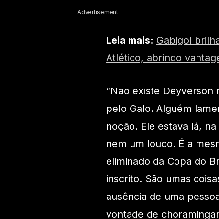
Advertisement
Leia mais:
Gabigol bril
Atlético, abrindo vantag
“Não existe Deyverson n
pelo Galo. Alguém lamen
noção. Ele estava lá, n
nem um louco. É a mesma
eliminado da Copa do Br
inscrito. São umas cois
ausência de uma pessoa
vontade de choramingar”,