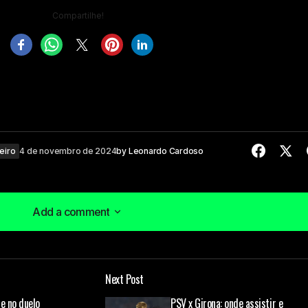
Compartilhe!
leiro
4 de novembro de 2024
by
Leonardo Cardoso
Add a comment
Add a comment
Next Post
á publicado.
Campos obrigatórios são marcados com
*
e no duelo
PSV x Girona: onde assistir e