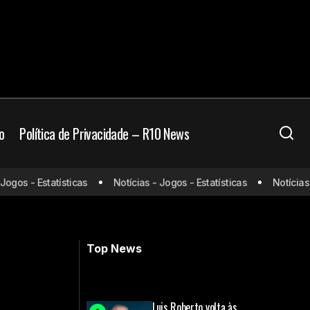
o
Política de Privacidade – R10 News
bre não atuação
s - Estatísticas
Notícias - Jogos - Estatísticas
Notícias - Jo
PSV x Girona: onde assistir e
escalações
Top News
Luis Roberto volta às