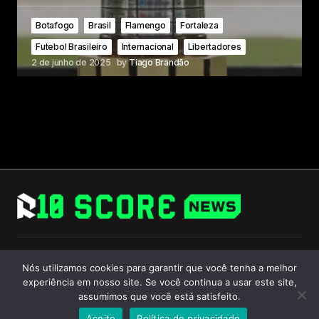
Botafogo
Brasil
Flamengo
Fortaleza
Futebol Brasileiro
Internacional
Libertadores
2 de junho de 2025
by
Tiago Brandão
Follow Us
Nós utilizamos cookies para garantir que você tenha a melhor
experiência em nosso site. Se você continua a usar este site,
assumimos que você está satisfeito.
Aceito
Política de privacidade