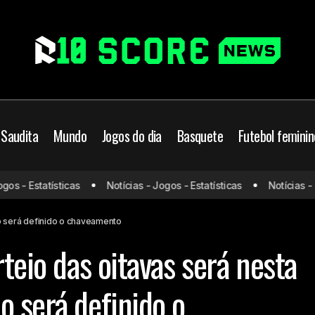
 Saudita
Mundo
Jogos do dia
Basquete
Futebol feminin
Copa do Brasil: sorteio das oitavas ser
ico-MG
Bahia
Botafogo
s - Estatísticas
Notícias - Jogos - Estatísticas
Notícias - Jo
veja como será definido o chaveamento
Copa do Brasil
mo será definido o chaveamento
rteio das oitavas será nesta
o será definido o