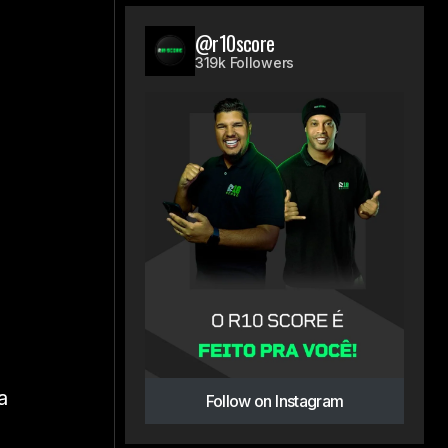
@r10score
319k Followers
a
Follow on Instagram