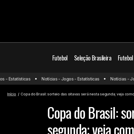
Futebol
Seleção Brasileira
Futebol
Libertadores define oitavas nesta
Athletico-PR
Atlét
- Estatísticas
Notícias - Jogos - Estatísticas
Notícias - Jogo
segunda; Brasil tem seis
Bragantino
Brasil
representantes no sorteio
Início
Copa do Brasil: sorteio das oitavas será nesta segunda; veja co
Copa do Brasil: so
segunda; veja com