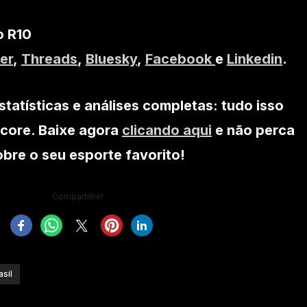
o R10
er
,
Threads
,
Bluesky
,
Facebook
e
Linkedin
.
statísticas e análises completas: tudo isso
core. Baixe agora
clicando aqui
e não perca
re o seu esporte favorito!
Compartilhe!
sil