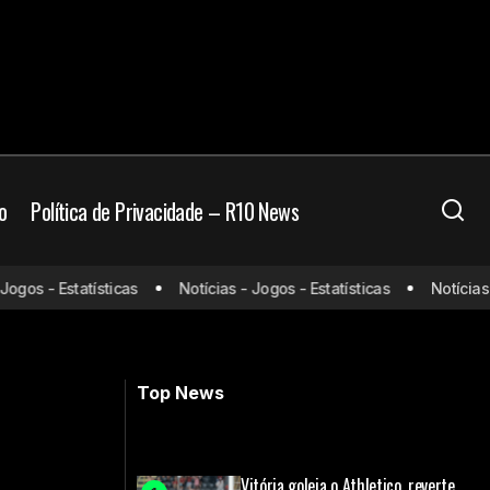
o
Política de Privacidade – R10 News
á nesta segunda;
gos - Estatísticas
Notícias - Jogos - Estatísticas
Notícias - 
Sorteio das oitavas da Sul-Americana;
veja confrontos
Top News
Vitória goleia o Athletico, reverte