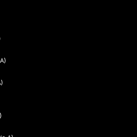
)
 A)
A)
)