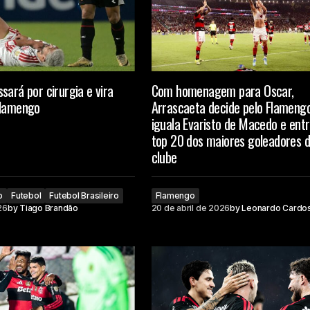
sará por cirurgia e vira
Com homenagem para Oscar,
Flamengo
Arrascaeta decide pelo Flamengo
iguala Evaristo de Macedo e ent
top 20 dos maiores goleadores 
clube
o
Futebol
Futebol Brasileiro
Flamengo
26
by
Tiago Brandão
20 de abril de 2026
by
Leonardo Cardo