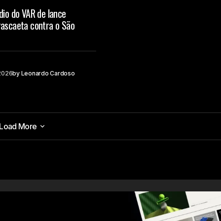
dio do VAR de lance
rascaeta contra o São
 2026
by
Leonardo Cardoso
Load More
Load More