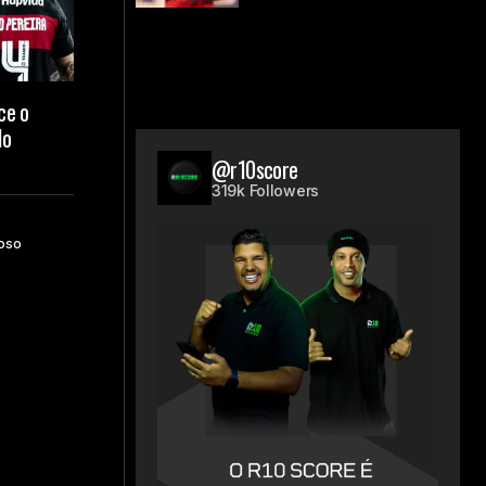
ce o
lo
@r10score
319k Followers
oso