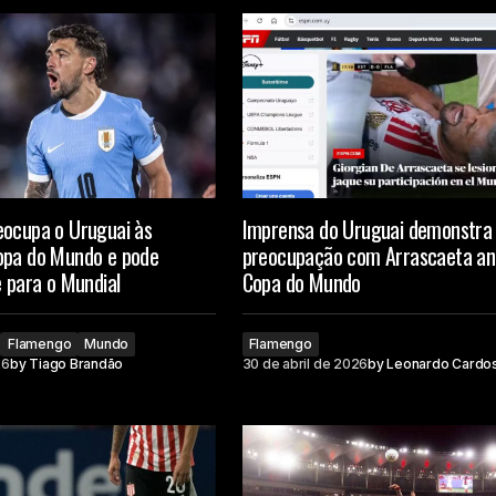
eocupa o Uruguai às
Imprensa do Uruguai demonstra
opa do Mundo e pode
preocupação com Arrascaeta an
e para o Mundial
Copa do Mundo
Flamengo
Mundo
Flamengo
26
by
Tiago Brandão
30 de abril de 2026
by
Leonardo Cardo