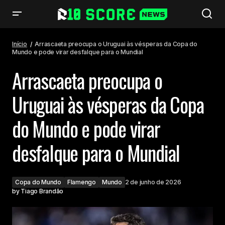
Arrascaeta preocupa o Uruguai às vésperas da Copa do Mundo e pode
virar desfalque para o Mundial
Início
Arrascaeta preocupa o Uruguai às vésperas da Copa do
Mundo e pode virar desfalque para o Mundial
Arrascaeta preocupa o
Uruguai às vésperas da Copa
do Mundo e pode virar
desfalque para o Mundial
Copa do Mundo
Flamengo
Mundo
2 de junho de 2026
by
Tiago Brandão