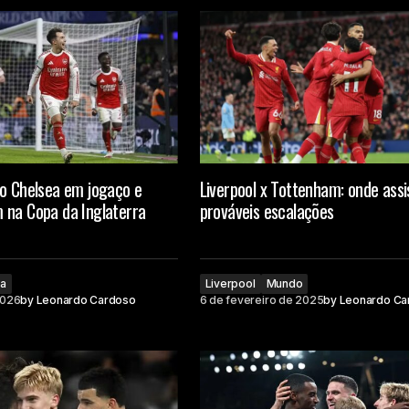
 o Chelsea em jogaço e
Liverpool x Tottenham: onde assis
 na Copa da Inglaterra
prováveis escalações
ea
Liverpool
Mundo
2026
by
Leonardo Cardoso
6 de fevereiro de 2025
by
Leonardo Ca