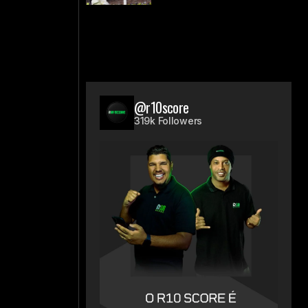
@r10score
319k Followers