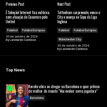
Previous Post
Next Post
O seu endereço de e-mail não será publicado.
É Seleção! Internet fica eufórica
Tottenham surpreende, vence o
Campos obrigatórios são marcados com
*
com atuação de Casemiro pelo
City e avança na Copa da Liga
United
Inglesa
Comment
*
Futebol
Futebol Europeu
Futebol
Futebol Europeu
30 de outubro de 2024
Manchester City
by
Leonardo Cardoso
30 de outubro de 2024
by
Leonardo Cardoso
Your Name
Top News
Your E-mail
Kerolin vibra ao chegar no Barcelona e quer prêmio
Submit Comment
de melhor do mundo “Vou evoluir como jogadora”
Barcelona