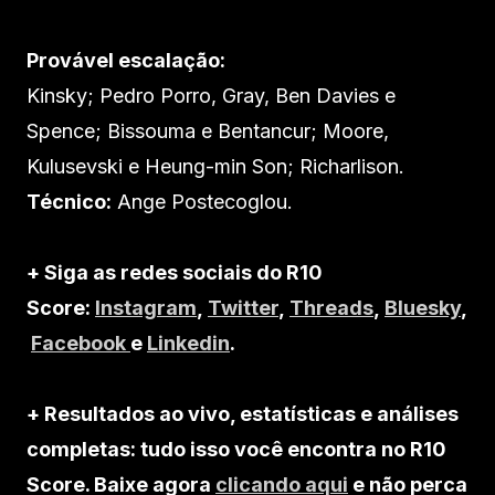
Provável escalação:
Kinsky; Pedro Porro, Gray, Ben Davies e
Spence; Bissouma e Bentancur; Moore,
Kulusevski e Heung-min Son; Richarlison.
Técnico:
Ange Postecoglou.
+ Siga as redes sociais do R10
Score:
Instagram
,
Twitter
,
Threads
,
Bluesky
,
Facebook
e
Linkedin
.
+ Resultados ao vivo, estatísticas e análises
completas: tudo isso você encontra no R10
Score. Baixe agora
clicando aqui
e não perca