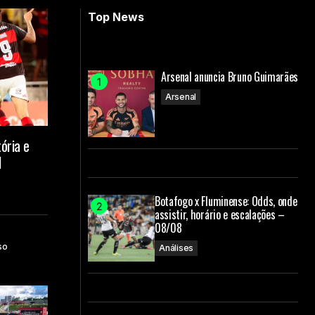
Top News
Arsenal anuncia Bruno Guimarães
Arsenal
ória e
l
Botafogo x Fluminense: Odds, onde
assistir, horário e escalações –
08/08
so
Análises