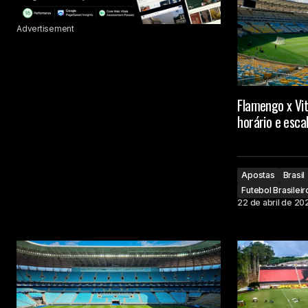
Advertisement
Flamengo x Vitó
horário e esc
Apostas
Brasil
Futebol Brasileir
22 de abril de 20