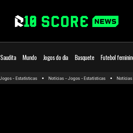
 Saudita
Mundo
Jogos do dia
Basquete
Futebol feminin
gos - Estatísticas
Notícias - Jogos - Estatísticas
Notícias - 