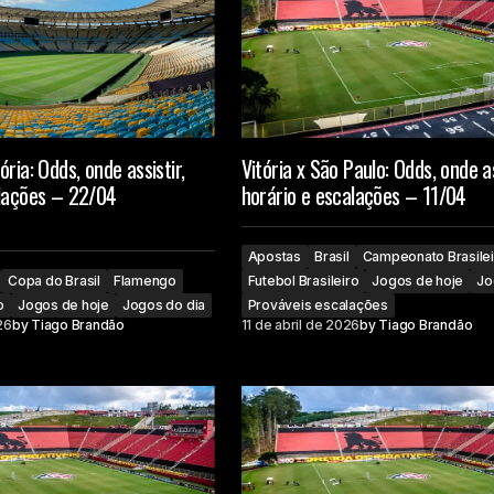
ria: Odds, onde assistir,
Vitória x São Paulo: Odds, onde as
alações – 22/04
horário e escalações – 11/04
Apostas
Brasil
Campeonato Brasilei
Copa do Brasil
Flamengo
Futebol Brasileiro
Jogos de hoje
Jo
o
Jogos de hoje
Jogos do dia
Prováveis escalações
26
by
Tiago Brandão
11 de abril de 2026
by
Tiago Brandão