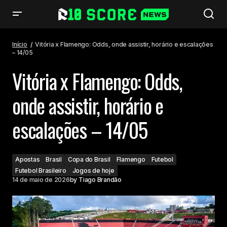
Vitória x Flamengo: Odds, onde assistir, horário e escalações – 14/05
Início
Vitória x Flamengo: Odds, onde assistir, horário e escalações
– 14/05
Vitória x Flamengo: Odds,
onde assistir, horário e
escalações – 14/05
Apostas
Brasil
Copa do Brasil
Flamengo
Futebol
Futebol Brasileiro
Jogos de hoje
14 de maio de 2026
by
Tiago Brandão