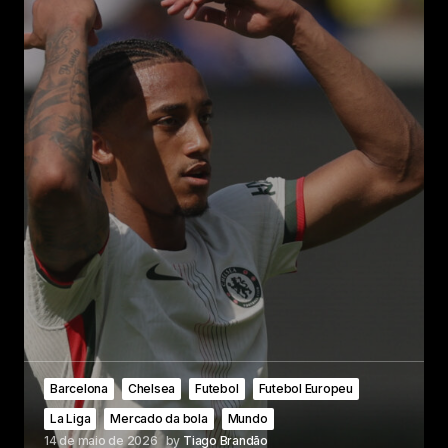
Barcelona
Chelsea
Futebol
Futebol Europeu
La Liga
Mercado da bola
Mundo
14 de maio de 2026
by
Tiago Brandão