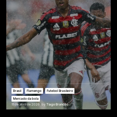
Brasil
Flamengo
Futebol Brasileiro
Mercado da bola
11 de abril de 2026
by
Tiago Brandão