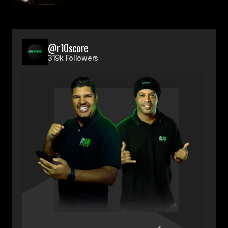
@r10score
319k Followers