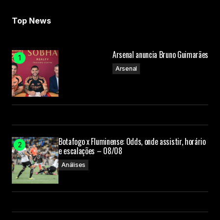
Top News
Arsenal anuncia Bruno Guimarães
Arsenal
Botafogo x Fluminense: Odds, onde assistir, horário
e escalações – 08/08
Análises