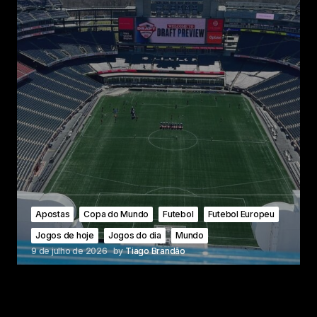
Apostas
Copa do Mundo
Futebol
Futebol Europeu
Jogos de hoje
Jogos do dia
Mundo
9 de julho de 2026
by
Tiago Brandão