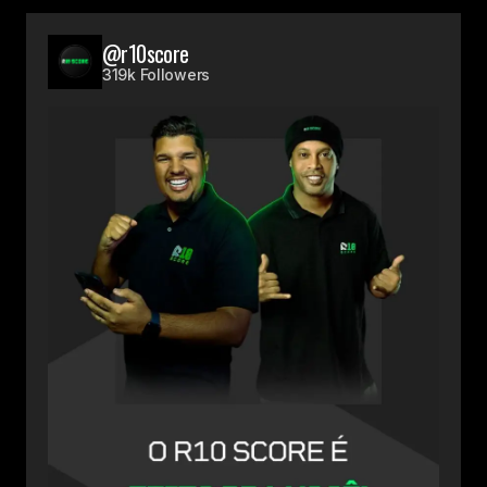
@r10score
319k Followers