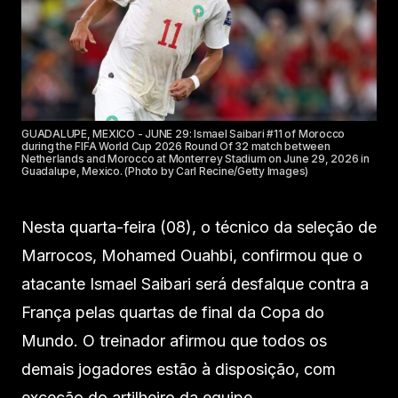
GUADALUPE, MEXICO - JUNE 29: Ismael Saibari #11 of Morocco
during the FIFA World Cup 2026 Round Of 32 match between
Netherlands and Morocco at Monterrey Stadium on June 29, 2026 in
Guadalupe, Mexico. (Photo by Carl Recine/Getty Images)
Nesta quarta-feira (08), o técnico da seleção de
Marrocos, Mohamed Ouahbi, confirmou que o
atacante Ismael Saibari será desfalque contra a
França pelas quartas de final da Copa do
Mundo. O treinador afirmou que todos os
demais jogadores estão à disposição, com
exceção do artilheiro da equipe.