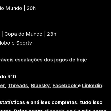
do Mundo | 20h
 | Copa do Mundo | 23h
Globo e Sportv
váveis escalações dos jogos de hoj
e
 do R10
er
,
Threads
,
Bluesky
,
Facebook
e
Linkedin
.
statísticas e análises completas: tudo isso