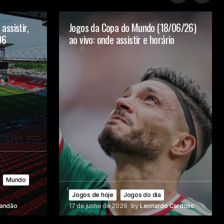
assistir,
Jogos da Copa do Mundo (18/06/26)
06
ao vivo: onde assistir e horário
Mundo
Jogos de hoje
Jogos do dia
randão
17 de junho de 2026
by
Leonardo Cardoso