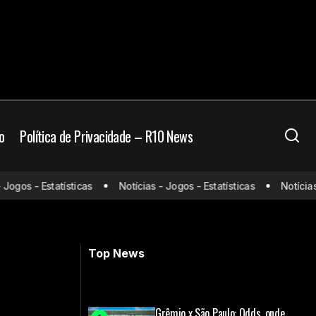
o
Política de Privacidade – R10 News
Ancelotti testa mudanças no Brasil;
gos - Estatísticas
Notícias - Jogos - Estatísticas
Notícias - 
istir e horário
Rayan e Luiz Henrique treinam entre os
titulares
Top News
Grêmio x São Paulo: Odds, onde