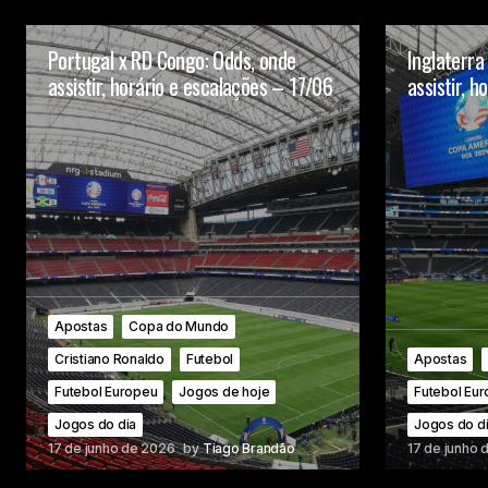
Portugal x RD Congo: Odds, onde
Inglaterra
assistir, horário e escalações – 17/06
assistir, 
Apostas
Copa do Mundo
Cristiano Ronaldo
Futebol
Apostas
Futebol Europeu
Jogos de hoje
Futebol Eu
Jogos do dia
Jogos do d
17 de junho de 2026
by
Tiago Brandão
17 de junho 