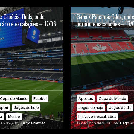
 x Croácia: Odds, onde
Gana x Panamá: Odds, onde 
horário e escalações – 17/06
horário e escalações – 17/
Copa do Mundo
Futebol
Apostas
Copa do Mundo
ropeu
Jogos de hoje
Jogos de hoje
Jogos do dia
ia
Mundo
Prováveis escalações
de 2026
by
Tiago Brandão
17 de junho de 2026
by
Tiago B