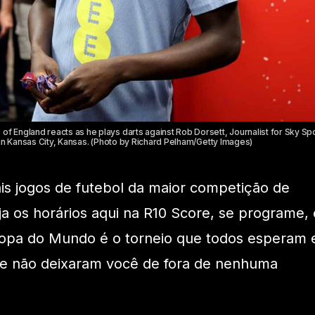
 England reacts as he plays darts against Rob Dorsett, Journalist for Sky Sp
in Kansas City, Kansas. (Photo by Richard Pelham/Getty Images)
ais jogos de futebol da maior competição de
ja os horários aqui na R10 Score, se programe, 
 Copa do Mundo é o torneio que todos esperam 
ite não deixaram você de fora de nenhuma