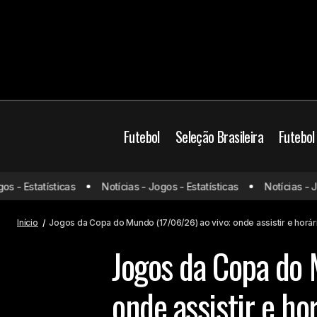
Futebol
Seleção Brasileira
Futebol
- Estatísticas
Notícias - Jogos - Estatísticas
Notícias - Jogo
Tiago Splitter é anunciado como novo
Jogos de hoje
técnico do Chicago Bulls
Início
Jogos da Copa do Mundo (17/06/26) ao vivo: onde assistir e horár
Jogos da Copa do 
onde assistir e ho