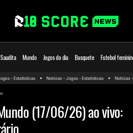
 Saudita
Mundo
Jogos do dia
Basquete
Futebol feminin
s - Estatísticas
Notícias - Jogos - Estatísticas
Notícias - Jo
Jogos da Copa do Mundo (17/06/26) ao vivo: onde ass
Jogos do dia
io
Mundo (17/06/26) ao vivo:
rário