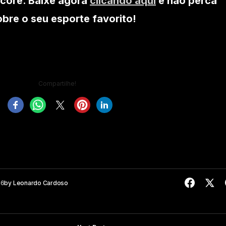
core. Baixe agora
clicando aqui
e não perca
re o seu esporte favorito!
Compartilhe!
26
by
Leonardo Cardoso