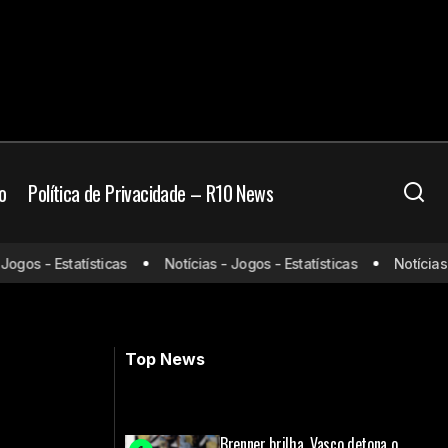
o
Política de Privacidade – R10 News
os - Estatísticas
Notícias - Jogos - Estatísticas
Notícias - J
ipais alvos
Palmeiras x São Paulo: Odds, onde
assistir, horário e escalações – 01/03
Top News
Brenner brilha, Vasco detona o