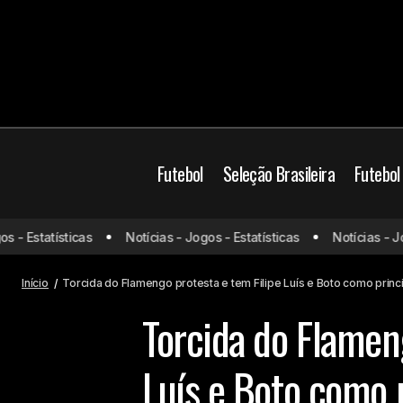
Futebol
Seleção Brasileira
Futebol
 Estatísticas
Notícias - Jogos - Estatísticas
Notícias - Jogos
Barcelona é o clube que mais fatura
Flamengo
com venda de camisas; veja o ranking
Início
Torcida do Flamengo protesta e tem Filipe Luís e Boto como princ
Torcida do Flamen
Luís e Boto como p