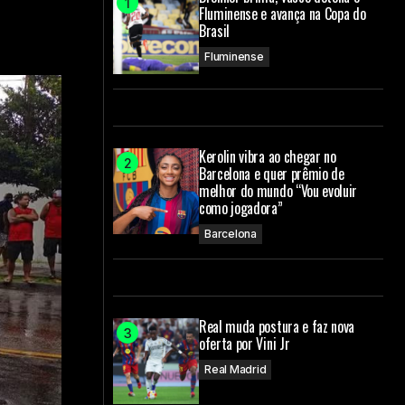
Fluminense e avança na Copa do
Brasil
Fluminense
Kerolin vibra ao chegar no
Barcelona e quer prêmio de
melhor do mundo “Vou evoluir
como jogadora”
Barcelona
Real muda postura e faz nova
oferta por Vini Jr
Real Madrid