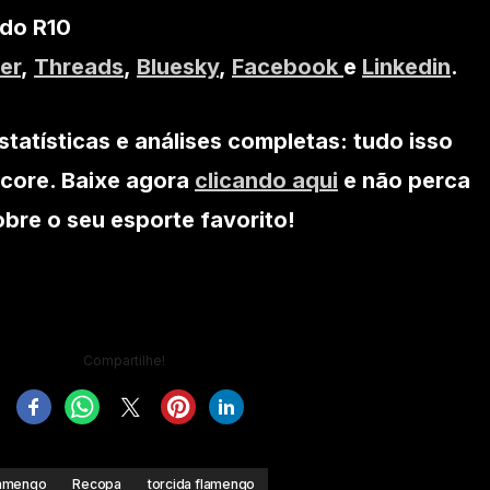
 do R10
er
,
Threads
,
Bluesky
,
Facebook
e
Linkedin
.
statísticas e análises completas: tudo isso
core. Baixe agora
clicando aqui
e não perca
re o seu esporte favorito!
Compartilhe!
amengo
Recopa
torcida flamengo