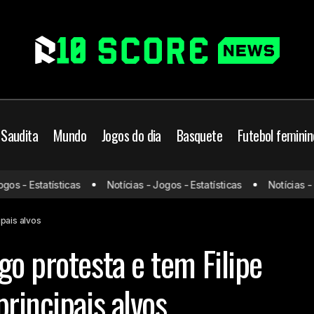
 Saudita
Mundo
Jogos do dia
Basquete
Futebol feminin
 - Estatísticas
Notícias - Jogos - Estatísticas
Notícias - Jog
Torcida do Flamengo protesta e tem Filipe Luís e Boto como princ
ipais alvos
go protesta e tem Filipe
rincipais alvos