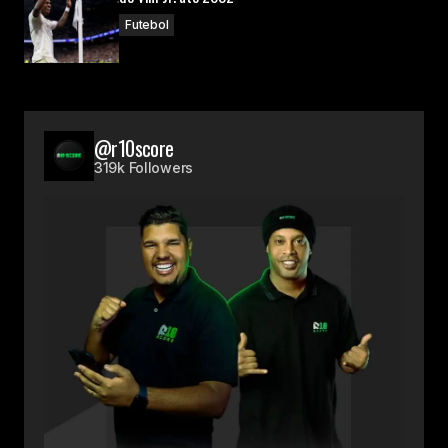
Futebol
@r10score
319k Followers