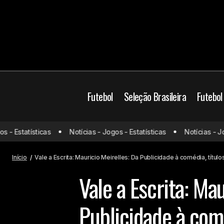
Futebol
Seleção Brasileira
Futebol
Vale
 Estatísticas
Notícias - Jogos - Estatísticas
Notícias - Jogos
Botafogo
Corinthians x Santos: onde assistir e
limi
prováveis escalações
Brasil
Início
Vale a Escrita: Mauricio Meirelles: Da Publicidade à comédia, títu
Vale a Escrita: Mau
Publicidade à comé