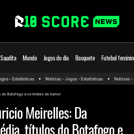
 Saudita
Mundo
Jogos do dia
Basquete
Futebol feminin
 a Escrita: Mauricio Meirelles: Da Publicidade à comédia, títulos 
 - Estatísticas
Notícias - Jogos - Estatísticas
Notícias - Jog
tes do humor
los do Botafogo e os limites do humor
ricio Meirelles: Da
dia, títulos do Botafogo e