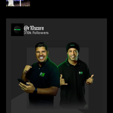
@r10score
319k Followers