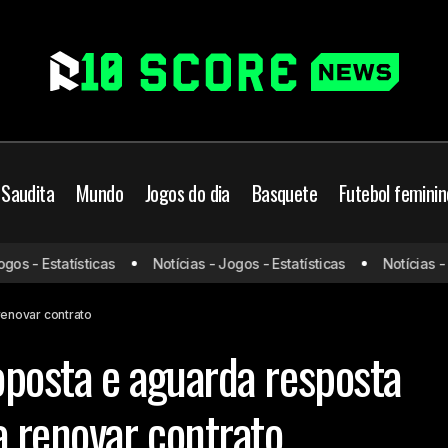
 Saudita
Mundo
Jogos do dia
Basquete
Futebol feminin
Vasco melhora proposta e aguarda resposta de Léo Jar
leiro
os - Estatísticas
Notícias - Jogos - Estatísticas
Notícias - J
contrato
renovar contrato
posta e aguarda resposta
a renovar contrato