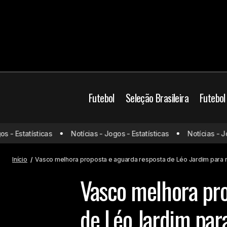
Futebol
Seleção Brasileira
Futebol
Impasse na renovação: Gerson recusa
Brasil
Futebol Brasi
 - Estatísticas
Notícias - Jogos - Estatísticas
Notícias - Jog
propostas e cobra valorização salarial
Vasco
no Flamengo
Início
Vasco melhora proposta e aguarda resposta de Léo Jardim para 
Vasco melhora pro
de Léo Jardim par