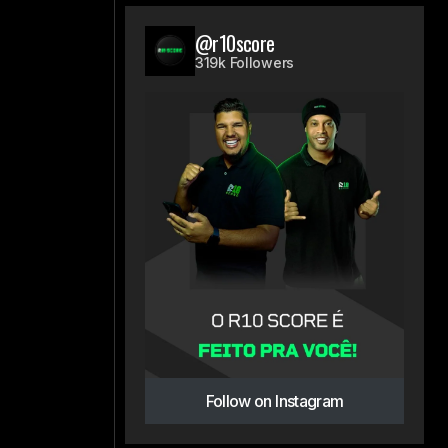
@r10score
319k Followers
a
Follow on Instagram