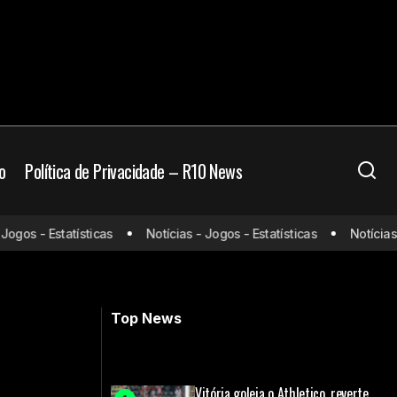
o
Política de Privacidade – R10 News
dim para renovar
Liga de futebol dos Estados Unidos
ogos - Estatísticas
Notícias - Jogos - Estatísticas
Notícias -
aprova adoção do sistema de
promoção e rebaixamento
Top News
Vitória goleia o Athletico, reverte