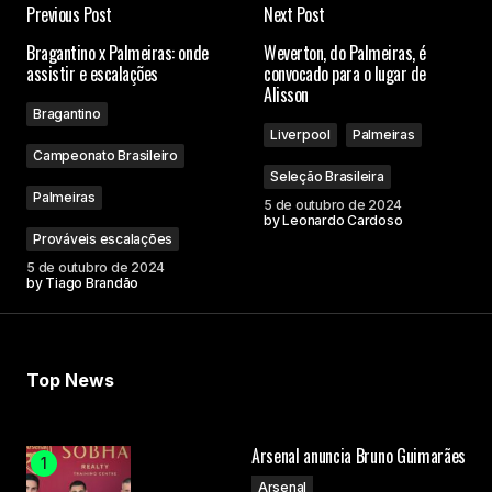
Previous Post
Next Post
O seu endereço de e-mail não será publicado.
Bragantino x Palmeiras: onde
Weverton, do Palmeiras, é
Campos obrigatórios são marcados com
*
assistir e escalações
convocado para o lugar de
Alisson
Bragantino
Comment
*
Liverpool
Palmeiras
Campeonato Brasileiro
Seleção Brasileira
Palmeiras
5 de outubro de 2024
by
Leonardo Cardoso
Prováveis escalações
Your Name
5 de outubro de 2024
by
Tiago Brandão
Your E-mail
Top News
Submit Comment
Arsenal anuncia Bruno Guimarães
Arsenal