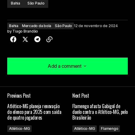
Bahia
São Paulo
Bahia
Mercado da bola
São Paulo
12 de novembro de 2024
by
Tiago Brandão
Add a comment
Add a comment
Previous Post
Next Post
O seu endereço de e-mail não será publicado.
Atlético-MG planeja renovação
Flamengo afasta Gabigol de
Campos obrigatórios são marcados com
*
do elenco para 2025 com saída
duelo contra o Atlético-MG, pelo
de quatro jogadores
Brasileirão
Comment
*
Atlético-MG
Atlético-MG
Flamengo