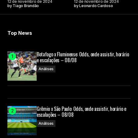
12 de novembro de 2024
12 de novembro de 2024
by
Tiago Brandão
by
Leonardo Cardoso
Your Name
Top News
Your E-mail
Botafogo x Fluminense: Odds, onde assistir, horário
e escalações – 08/08
Submit Comment
Análises
Grêmio x São Paulo: Odds, onde assistir, horário e
escalações – 08/08
Análises