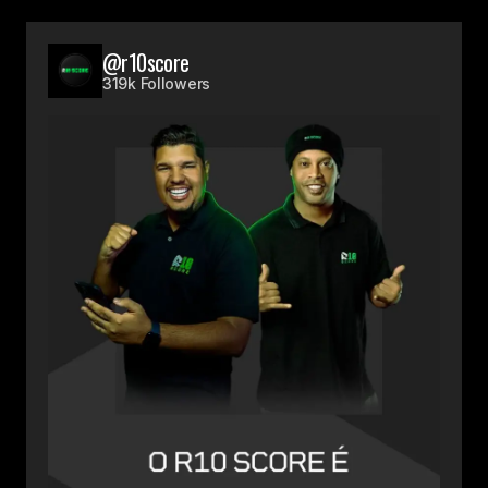
@r10score
319k Followers