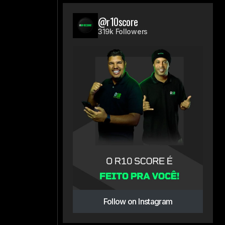
@r10score
319k Followers
s
Follow on Instagram