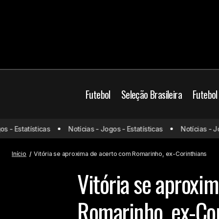
Futebol
Seleção Brasileira
Futebol
Brasil
Campeonato B
 Estatísticas
Notícias - Jogos - Estatísticas
Notícias - Jogos
Internacional surpreende e anuncia
contratação do volante Richard
Mercado da bola
V
Início
Vitória se aproxima de acerto com Romarinho, ex-Corinthians
Vitória se aproxi
Romarinho, ex-Cor