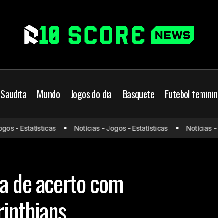
 Saudita
Mundo
Jogos do dia
Basquete
Futebol feminin
Vitória se aproxima de ac
rasileiro
Corinthians
Futebol Brasileiro
 - Estatísticas
Notícias - Jogos - Estatísticas
Notícias - Jog
Romarinho, ex-Corinthians
itória
ma de acerto com
inthians