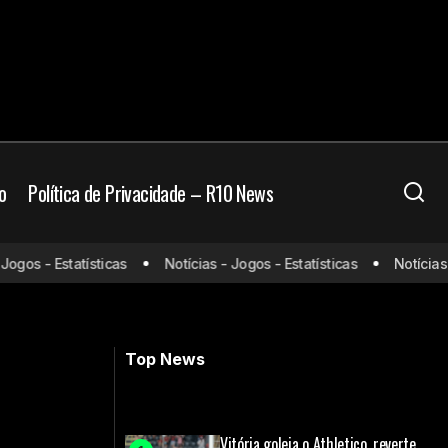
o
Política de Privacidade – R10 News
erto com
os - Estatísticas
Notícias - Jogos - Estatísticas
Notícias - J
Botafogo oficializa a contratação da
joia colombiana Jordan Barrera
Top News
Vitória goleia o Athletico, reverte