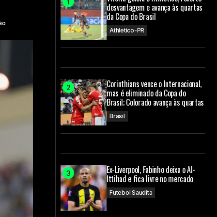
desvantagem e avança às quartas
da Copa do Brasil
ão
Athletico-PR
Corinthians vence o Internacional,
mas é eliminado da Copa do
Brasil; Colorado avança às quartas
Brasil
Ex-Liverpool, Fabinho deixa o Al-
Ittihad e fica livre no mercado
Futebol Saudita