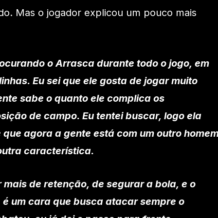
ido. Mas o jogador explicou um pouco mais
ocurando o Arrasca durante todo o jogo, em
linhas. Eu sei que ele gosta de jogar muito
ente sabe o quanto ele complica os
sição de campo. Eu tentei buscar, logo ela
e que agora a gente está com um outro home
outra característica.
 mais de retenção, de segurar a bola, e o
e é um cara que busca atacar sempre o