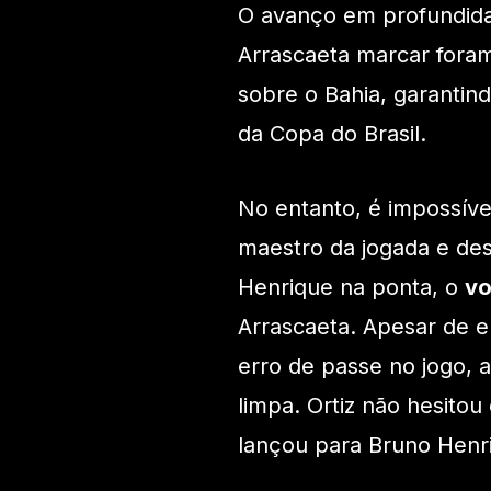
O avanço em profundida
Arrascaeta marcar foram
sobre o Bahia, garantind
da Copa do Brasil.
No entanto, é impossível
maestro da jogada e des
Henrique na ponta, o
vo
Arrascaeta. Apesar de 
erro de passe no jogo, 
limpa. Ortiz não hesito
lançou para Bruno Henr