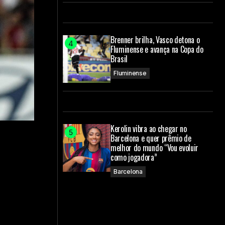
Brenner brilha, Vasco detona o
Fluminense e avança na Copa do
Brasil
Fluminense
Kerolin vibra ao chegar no
Barcelona e quer prêmio de
melhor do mundo “Vou evoluir
como jogadora”
Barcelona