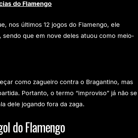
ícias do Flamengo
ue, nos últimos 12 jogos do Flamengo, ele
, sendo que em nove deles atuou como meio-
meçar como zagueiro contra o Bragantino, mas
partida. Portanto, o termo “improviso” já não se
la dele jogando fora da zaga.
gol do Flamengo