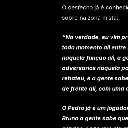
O desfecho já é conhec
sobre na zona mista:
“Na verdade, eu vim pr
todo momento ali entre 
naquela função ali, a g
adversários naquela po
rebateu, e a gente sab
de frente ali, com uma 
O Pedro já é um jogador
Bruno a gente sabe qu