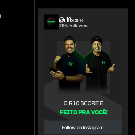
m
@r10score
319k Followers
Follow on Instagram