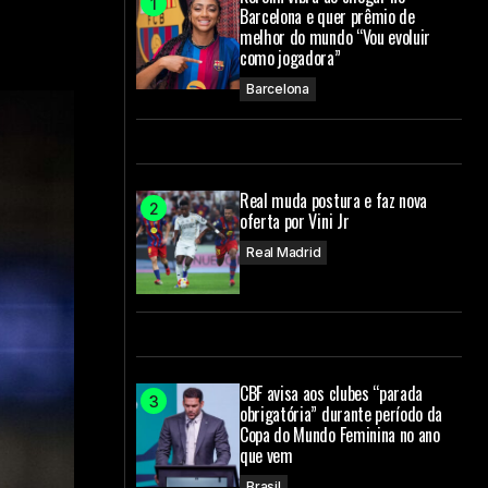
Barcelona e quer prêmio de
melhor do mundo “Vou evoluir
como jogadora”
Barcelona
Real muda postura e faz nova
oferta por Vini Jr
Real Madrid
CBF avisa aos clubes “parada
obrigatória” durante período da
Copa do Mundo Feminina no ano
que vem
Brasil