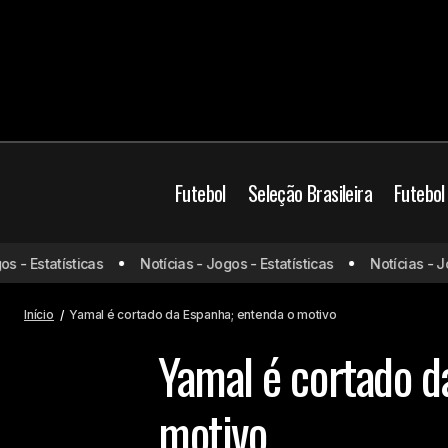
Futebol
Seleção Brasileira
Futebol
 Estatísticas
Notícias - Jogos - Estatísticas
Notícias - Jogos
Luciano Juba fala sobre sonho em
disputar Copa do Mundo
Início
Yamal é cortado da Espanha; entenda o motivo
Yamal é cortado d
motivo