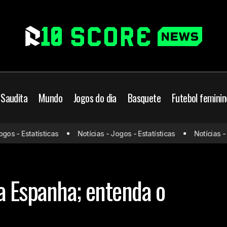
 Saudita
Mundo
Jogos do dia
Basquete
Futebol feminin
 - Estatísticas
Notícias - Jogos - Estatísticas
Notícias - Jog
Yamal é cortado da Espanha; entenda o motivo
Barcelona
a Espanha; entenda o