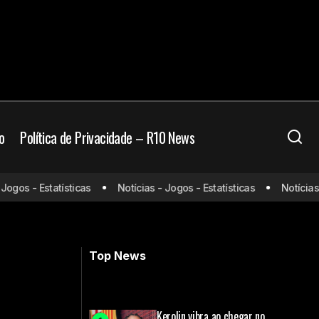
o
Política de Privacidade – R10 News
os - Estatísticas
Notícias - Jogos - Estatísticas
Notícias - J
Última Copa? Cristiano Ronaldo fala do
futuro
Top News
Kerolin vibra ao chegar no