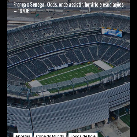
França x Senegal: Odds, onde assistir, horário e escalações
– 16/06
Apostas
Copa do Mundo
Jogos de hoje