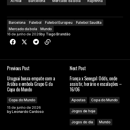
Al Hilal
Barcelona
Mercado da Bola
Raphinha
Barcelona
Futebol
Futebol Europeu
Futebol Saudita
Mercado da bola
Mundo
16 de junho de 2026
by
Tiago Brandão
Previous Post
Next Post
Uruguai busca empate com a
França x Senegal: Odds, onde
Arábia e embola Grupo G da
assistir, horário e escalações –
Copa do Mundo
16/06
Copa do Mundo
Apostas
Copa do Mundo
15 de junho de 2026
Jogos de hoje
by
Leonardo Cardoso
Jogos do dia
Mundo