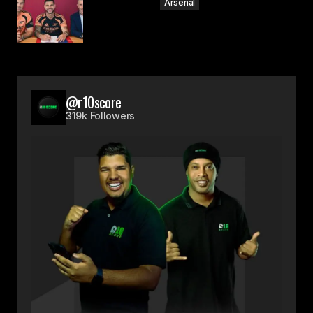
Arsenal
@r10score
319k Followers