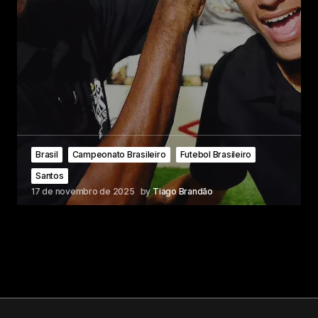
Brasil
Campeonato Brasileiro
Futebol Brasileiro
Santos
17 de novembro de 2025
by
Tiago Brandão