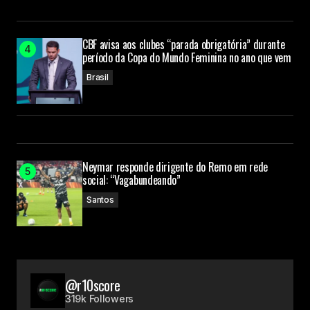
CBF avisa aos clubes “parada obrigatória” durante
período da Copa do Mundo Feminina no ano que vem
Brasil
Neymar responde dirigente do Remo em rede
social: “Vagabundeando”
Santos
@r10score
319k Followers