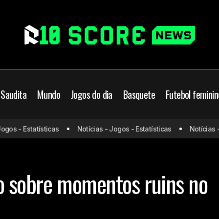
 Saudita
Mundo
Jogos do dia
Basquete
Futebol feminin
s - Estatísticas
Notícias - Jogos - Estatísticas
Notícias - Jo
Antony abre o jogo sobre momentos ruins no 
ester United
Mundo
o sobre momentos ruins no