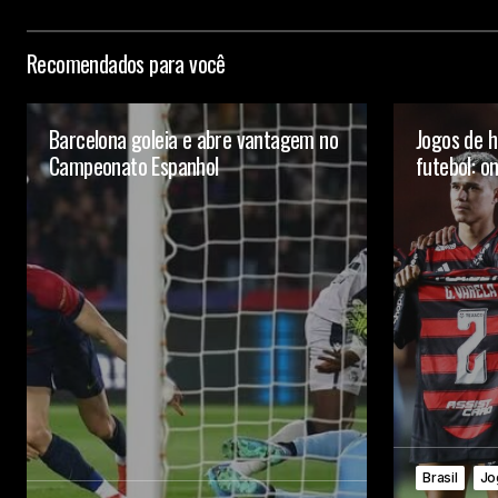
Recomendados para você
Barcelona goleia e abre vantagem no
Jogos de h
Campeonato Espanhol
futebol: on
Brasil
Jo