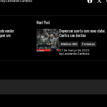
25
by
Leonardo Cardoso
Next Post
ode vender
Deyverson acerta com novo clube;
lquer um
Confira seu destino
Atlético-MG
Fortaleza
27 de março de 2025
by
Leonardo Cardoso