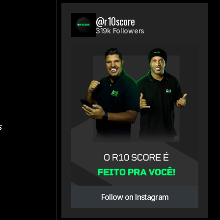
@r10score
319k Followers
s
Follow on Instagram