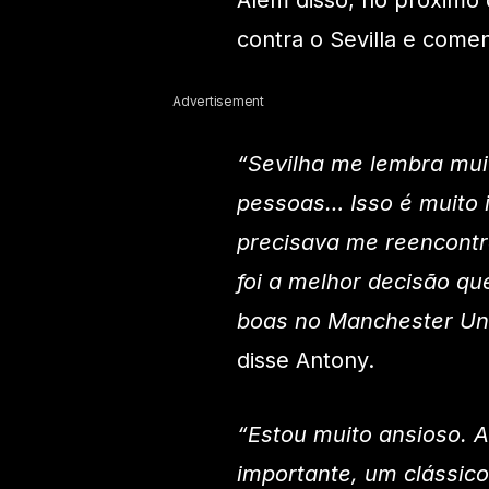
Além disso, no próximo d
contra o Sevilla e comen
Advertisement
“Sevilha me lembra muit
pessoas… Isso é muito 
precisava me reencontra
foi a melhor decisão qu
boas no Manchester Uni
disse Antony.
“Estou muito ansioso. 
importante, um clássico