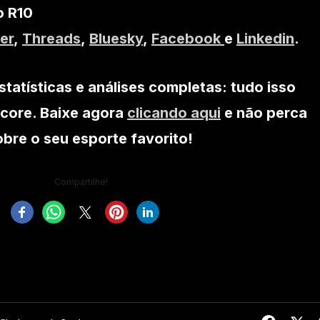
o R10
er
,
Threads
,
Bluesky
,
Facebook
e
Linkedin
.
statísticas e análises completas: tudo isso
core. Baixe agora
clicando aqui
e não perca
re o seu esporte favorito!
Compartilhe!