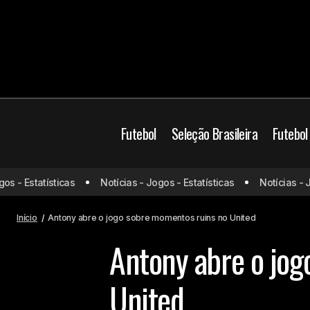
Futebol
Seleção Brasileira
Futebol
- Estatísticas
Notícias - Jogos - Estatísticas
Notícias - Jogo
Pedrinho afirma que não pode vender
Manch
futebol do Vasco para qualquer um
Início
Antony abre o jogo sobre momentos ruins no United
Antony abre o jog
United