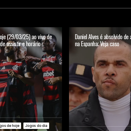
oje (29/03/25) ao vivo de
Daniel Alves é absolvido de
de assistir e horário
na Espanha; Veja caso
gos de hoje
Jogos do dia