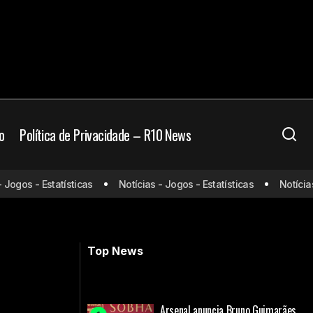
o
Política de Privacidade – R10 News
gos - Estatísticas
Notícias - Jogos - Estatísticas
Notícias - 
United
Deyverson acerta com novo clube;
Confira seu destino
Top News
Arsenal anuncia Bruno Guimarães