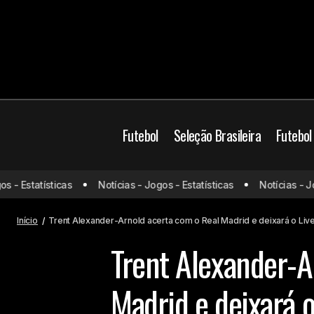
Futebol
Seleção Brasileira
Futebol
Futebol Europeu
La
- Estatísticas
Notícias - Jogos - Estatísticas
Notícias - Jogo
Argentina x Brasil: onde assistir e
Mercado da bola
M
prováveis escalações
Real Madrid
Início
Trent Alexander-Arnold acerta com o Real Madrid e deixará o Li
Trent Alexander-A
Madrid e deixará o