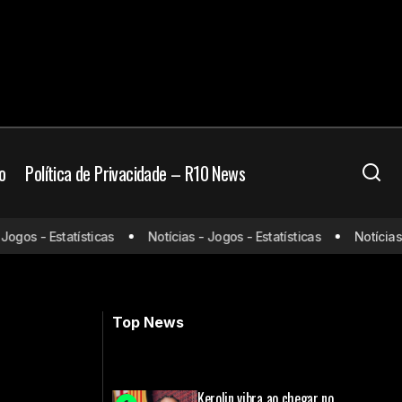
o
Política de Privacidade – R10 News
Real Madrid e
gos - Estatísticas
Notícias - Jogos - Estatísticas
Notícias - 
Sancho quer voltar ao Borussia
Dortmund, mas retorno esbarra em
ada; segundo TV
entraves financeiros
Top News
Kerolin vibra ao chegar no