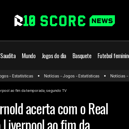
 Saudita
Mundo
Jogos do dia
Basquete
Futebol feminin
 Liga
Liverpool
Trent Alexander-Arnold acerta com o 
s - Estatísticas
Notícias - Jogos - Estatísticas
Notícias - Jo
undo
Premier League
deixará o Liverpool ao fim da tempor
verpool ao fim da temporada; segundo TV
rnold acerta com o Real
 Liverpool ao fim da