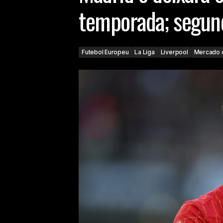
temporada; segun
Futebol Europeu
La Liga
Liverpool
Mercado 