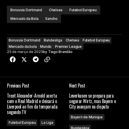
Borussia Dortmund
Chelsea
Futebol Europeu
Mercado da Bola
Sancho
Borussia Dortmund
Bundesliga
Chelsea
Futebol Europeu
Mercado da bola
Mundo
Premier League
25 de março de 2025
by
Tiago Brandão
Previous Post
Next Post
Trent Alexander-Arnold acerta
Leverkusen se prepara para
com o Real Madrid e deixará o
segurar Wirtz, mas Bayern e
Liverpool ao fim da temporada;
City avançam na disputa
segundo TV
Bayern de Munique
Futebol Europeu
La Liga
Bundesliga