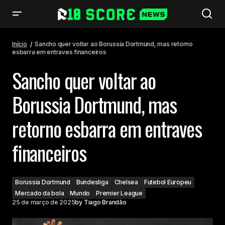
Sancho quer voltar ao Borussia Dortmund, mas retorno esbarra em
entraves financeiros
Início
Sancho quer voltar ao Borussia Dortmund, mas retorno
esbarra em entraves financeiros
Sancho quer voltar ao
Borussia Dortmund, mas
retorno esbarra em entraves
financeiros
Borussia Dortmund
Bundesliga
Chelsea
Futebol Europeu
Mercado da bola
Mundo
Premier League
25 de março de 2025
by
Tiago Brandão