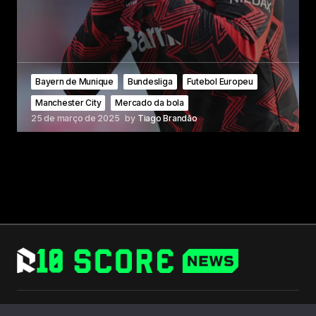
Bayern de Munique
Bundesliga
Futebol Europeu
Manchester City
Mercado da bola
25 de março de 2025
by
Tiago Brandão