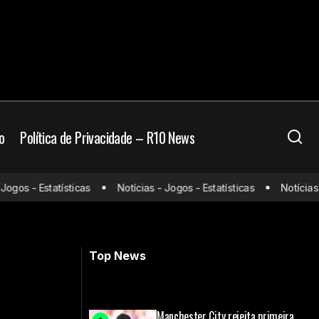
o
Política de Privacidade – R10 News
porada 2024-
os - Estatísticas
Notícias - Jogos - Estatísticas
Notícias - J
Jogos de hoje (26/03/25) ao vivo de
futebol: onde assistir e horário
Top News
Manchester City rejeita primeira