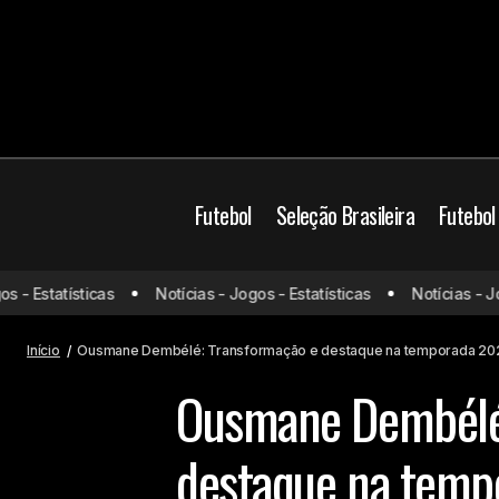
Futebol
Seleção Brasileira
Futebol
Futebol Europeu
M
 Estatísticas
Notícias - Jogos - Estatísticas
Notícias - Jogos
Pai de Rodrygo se reúne com o
Manchester City; afirma tv espanhola
PSG
Início
Ousmane Dembélé: Transformação e destaque na temporada 2
Ousmane Dembélé:
destaque na tem