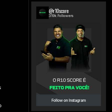
@r10score
319k Followers
s
Follow on Instagram
o