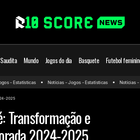
 Saudita
Mundo
Jogos do dia
Basquete
Futebol feminin
Ousmane Dembélé: Transformação e destaque na tem
undo
 - Estatísticas
Notícias - Jogos - Estatísticas
Notícias - Jog
2025
024-2025
 Transformação e
porada 2024-2025