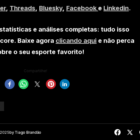
er
,
Threads
,
Bluesky
,
Facebook
e
Linkedin
.
statísticas e análises completas: tudo isso
core. Baixe agora
clicando aqui
e não perca
re o seu esporte favorito!
Compartilhe!
G
 2025
by
Tiago Brandão