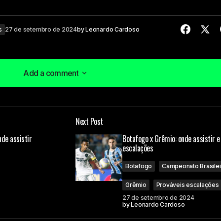
s
27 de setembro de 2024
by
Leonardo Cardoso
Add a comment
Add a comment
Next Post
á publicado.
Campos obrigatórios são marcados com
*
nde assistir
Botafogo x Grêmio: onde assistir e
escalações
Botafogo
Campeonato Brasilei
Grêmio
Prováveis escalações
27 de setembro de 2024
by
Leonardo Cardoso