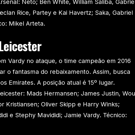
senal: Neto; Ben White, William Saliba, Gabrie
eclan Rice, Partey e Kai Havertz; Saka, Gabriel
o: Mikel Arteta.
Leicester
m Vardy no ataque, o time campeão em 2016
tar o fantasma do rebaixamento. Assim, busca
s Emirates. A posição atual é 15º lugar.
Leicester: Mads Hermansen; James Justin, Wou
or Kristiansen; Oliver Skipp e Harry Winks;
idi e Stephy Mavididi; Jamie Vardy. Técnico: