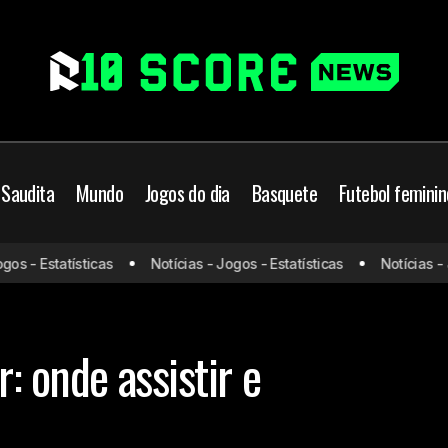
 Saudita
Mundo
Jogos do dia
Basquete
Futebol feminin
 - Estatísticas
Notícias - Jogos - Estatísticas
Notícias - Jog
Arsenal x Leicester: onde assistir
mier League
Prováveis escalações
r: onde assistir e