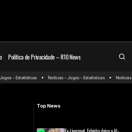
o
Política de Privacidade – R10 News
os - Estatísticas
Notícias - Jogos - Estatísticas
Notícias - J
 e escalações
Botafogo x Grêmio: onde assistir e
escalações
Top News
Ex-Liverpool, Fabinho deixa o Al-