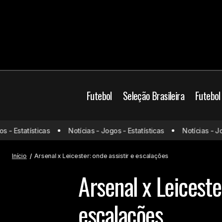
Futebol
Seleção Brasileira
Futebol
 Estatísticas
Notícias - Jogos - Estatísticas
Notícias - Jogos
Udinese x Inter de Milão: onde assistir
Arsenal
Pre
e escalações
Início
Arsenal x Leicester: onde assistir e escalações
Arsenal x Leiceste
escalações