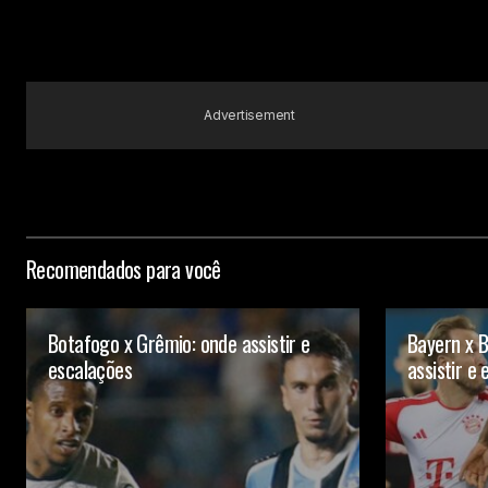
Your Name
Submit Comment
Advertisement
Recomendados para você
Botafogo x Grêmio: onde assistir e
Bayern x B
escalações
assistir e