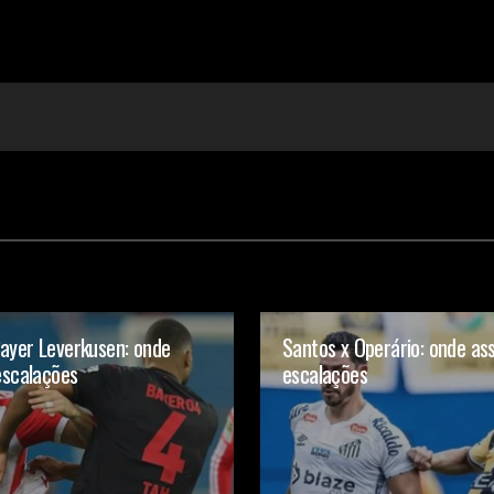
Your E-mail
ayer Leverkusen: onde
Santos x Operário: onde ass
 escalações
escalações