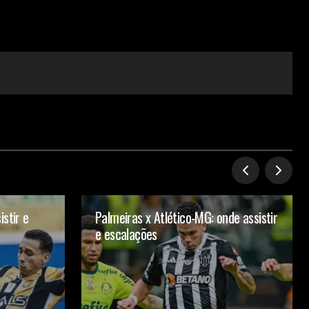
istir e
Palmeiras x Atlético-MG: onde assistir
e escalações