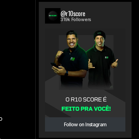
@r10score
319k Followers
o
Follow on Instagram