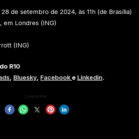
28 de setembro de 2024, às 11h (de Brasília)
, em Londres (ING)
rott (ING)
 do R10
ads
,
Bluesky
,
Facebook
e
Linkedin
.
Compartilhe!