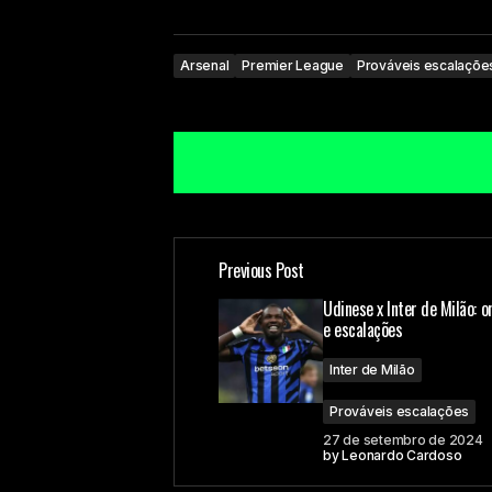
Arsenal
Premier League
Prováveis escalaçõe
Previous Post
O seu endereço de e-mail não ser
Udinese x Inter de Milão: o
e escalações
Comment
*
Inter de Milão
Prováveis escalações
27 de setembro de 2024
by
Leonardo Cardoso