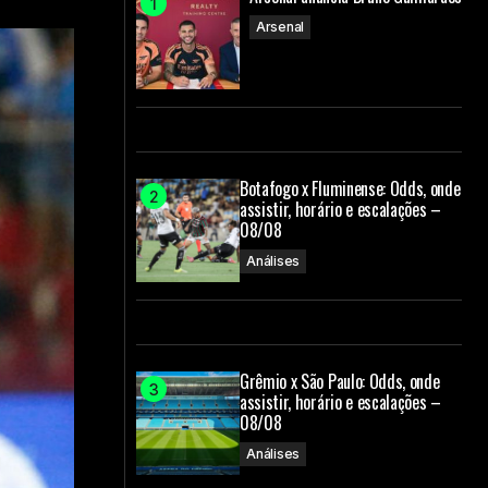
Arsenal
Botafogo x Fluminense: Odds, onde
assistir, horário e escalações –
08/08
Análises
Grêmio x São Paulo: Odds, onde
assistir, horário e escalações –
08/08
Análises