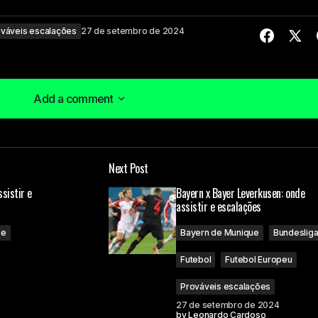
váveis escalações
27 de setembro de 2024
Add a comment
Add a comment
Next Post
á publicado.
Campos obrigatórios são marcados com
*
ssistir e
Bayern x Bayer Leverkusen: onde
assistir e escalações
ue
Bayern de Munique
Bundeslig
Futebol
Futebol Europeu
Prováveis escalações
27 de setembro de 2024
Your E-mail
by
Leonardo Cardoso