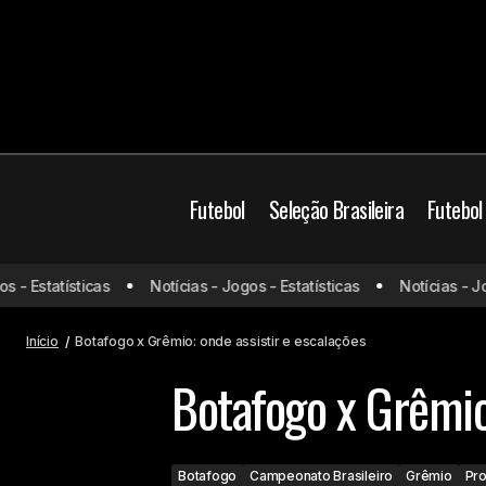
Futebol
Seleção Brasileira
Futebol
Botafogo
Campeona
 Estatísticas
Notícias - Jogos - Estatísticas
Notícias - Jogos
Arsenal x Leicester: onde assistir e
escalações
Prováveis escalaçõ
Início
Botafogo x Grêmio: onde assistir e escalações
Botafogo x Grêmio:
Botafogo
Campeonato Brasileiro
Grêmio
Pro