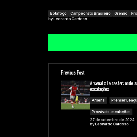
Botafogo
Campeonato Brasileiro
Grêmio
Pro
by
Leonardo Cardoso
Previous Post
O seu endereço de e-mail não ser
Arsenal x Leicester: onde a
escalações
Comment
*
Arsenal
Premier Leag
Prováveis escalações
27 de setembro de 2024
by
Leonardo Cardoso
Your Name