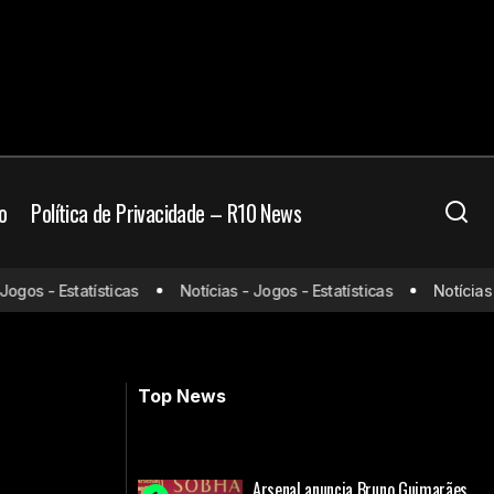
o
Política de Privacidade – R10 News
sistir e
os - Estatísticas
Notícias - Jogos - Estatísticas
Notícias - J
Bayern x Bayer Leverkusen: onde
assistir e escalações
Top News
Arsenal anuncia Bruno Guimarães