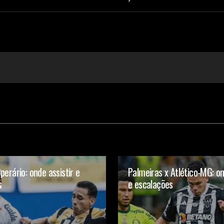
perário: onde assistir e
Palmeiras x Atlético-MG: on
s
e escalações