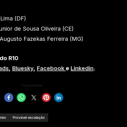
 Lima (DF)
Junior de Sousa Oliveira (CE)
 Augusto Fazekas Ferreira (MG)
 do R10
ads
,
Bluesky
,
Facebook
e
Linkedin
.
Compartilhe!
mio
Provável escalação