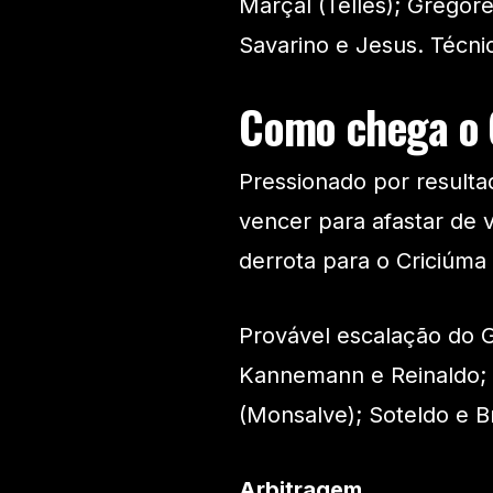
Marçal (Telles); Gregore
Savarino e Jesus. Técnic
Como chega o 
Pressionado por resulta
vencer para afastar de 
derrota para o Criciúma
Provável escalação do G
Kannemann e Reinaldo; Vi
(Monsalve); Soteldo e Br
Arbitragem