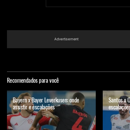
Submit Comment
Advertisement
Recomendados para você
Bayern x Bayer Leverkusen: onde
Santos x O
assistir e escalações
escalaçõe