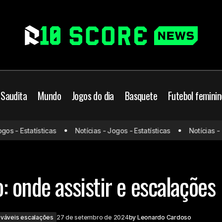
 Saudita
Mundo
Jogos do dia
Basquete
Futebol feminin
Botafogo x Grêmio: onde as
to Brasileiro
Grêmio
 - Estatísticas
Notícias - Jogos - Estatísticas
Notícias - Jog
escalações
es
 onde assistir e escalações
váveis escalações
27 de setembro de 2024
by
Leonardo Cardoso