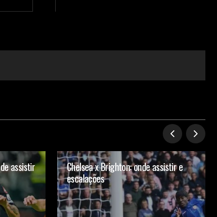
de assistir
Chelsea x Brighton: onde assistir e
escalações