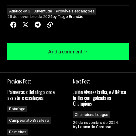
Atlético-MG
Juventude
Prováveis escalações
26 de novembro de 2024
by
Tiago Brandão
Add a comment
Add a comment
Previous Post
Next Post
O seu endereço de e-mail não será publicado.
Palmeiras x Botafogo: onde
Julián Álvarez brilha, e Atlético
Campos obrigatórios são marcados com
*
assistir e escalações
brilha com goleada na
Champions
Botafogo
Comment
*
Champions League
Campeonato Brasileiro
26 de novembro de 2024
by
Leonardo Cardoso
Palmeiras