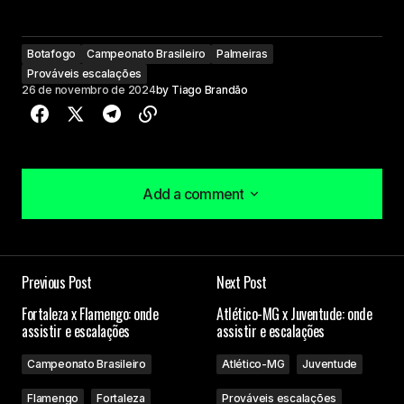
Botafogo
Campeonato Brasileiro
Palmeiras
Prováveis escalações
26 de novembro de 2024
by
Tiago Brandão
Add a comment
Add a comment
Previous Post
Next Post
O seu endereço de e-mail não será publicado.
Fortaleza x Flamengo: onde
Atlético-MG x Juventude: onde
Campos obrigatórios são marcados com
*
assistir e escalações
assistir e escalações
Campeonato Brasileiro
Atlético-MG
Juventude
Comment
*
Flamengo
Fortaleza
Prováveis escalações