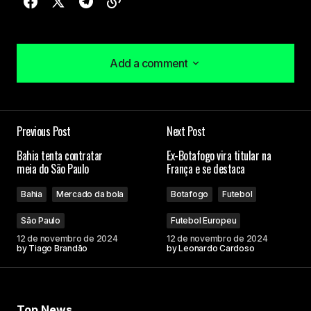
Add a comment
Add a comment
Previous Post
Next Post
O seu endereço de e-mail não será publicado.
Bahia tenta contratar
Ex-Botafogo vira titular na
Campos obrigatórios são marcados com
*
meia do São Paulo
França e se destaca
Bahia
Mercado da bola
Botafogo
Futebol
Comment
*
São Paulo
Futebol Europeu
12 de novembro de 2024
12 de novembro de 2024
by
Tiago Brandão
by
Leonardo Cardoso
Your Name
Top News