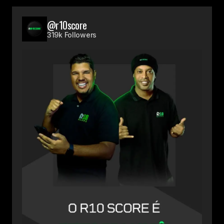
@r10score
319k Followers