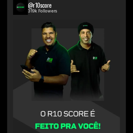
@r10score
319k Followers