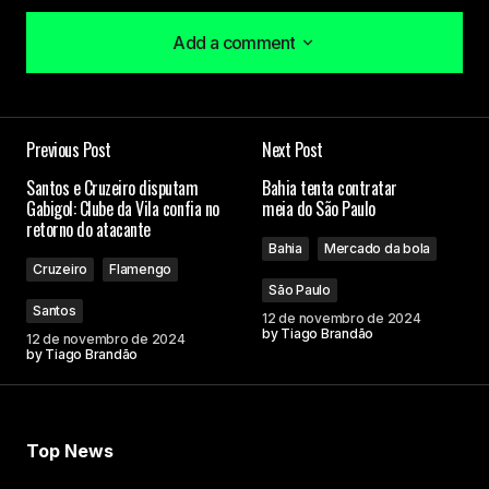
Add a comment
Add a comment
Previous Post
Next Post
O seu endereço de e-mail não será publicado.
Santos e Cruzeiro disputam
Bahia tenta contratar
Campos obrigatórios são marcados com
*
Gabigol: Clube da Vila confia no
meia do São Paulo
retorno do atacante
Bahia
Mercado da bola
Comment
*
Cruzeiro
Flamengo
São Paulo
Santos
12 de novembro de 2024
by
Tiago Brandão
12 de novembro de 2024
by
Tiago Brandão
Your Name
Top News
Your E-mail