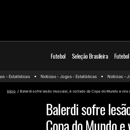
Futebol
Seleção Brasileira
Futebol
Copa do Mundo
- Estatísticas
Notícias - Jogos - Estatísticas
Notícias - Jogo
Brasil x Egito: Odds, onde assistir,
horário e escalações – 06/06
Mundo
Início
Balerdi sofre lesão muscular, é cortado da Copa do Mundo e vira 
Balerdi sofre lesã
Copa do Mundo e v