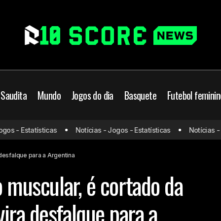
 Saudita
Mundo
Jogos do dia
Basquete
Futebol feminin
Balerdi sofre lesão muscular, é cortado da Copa do Mundo e vi
s - Estatísticas
Notícias - Jogos - Estatísticas
Notícias - Jo
a Argentina
desfalque para a Argentina
o muscular, é cortado da
ira desfalque para a