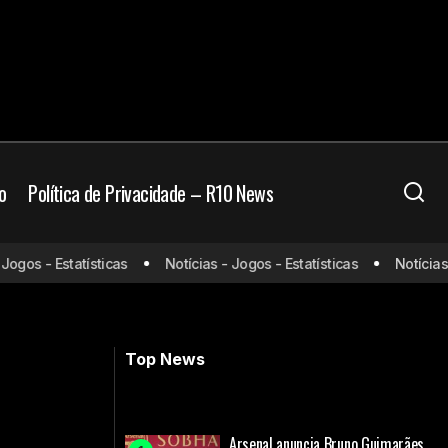
o
Política de Privacidade – R10 News
ra desfalque para
Enciso sofre lesão muscular e
gos - Estatísticas
Notícias - Jogos - Estatísticas
Notícias - 
preocupa o Paraguai a uma semana da
estreia na Copa do Mundo
Top News
Arsenal anuncia Bruno Guimarães