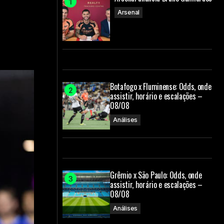
Arsenal
Botafogo x Fluminense: Odds, onde
assistir, horário e escalações –
08/08
Análises
Grêmio x São Paulo: Odds, onde
assistir, horário e escalações –
08/08
Análises