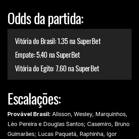
Odds da partida:
Vitória do Brasil: 1.35 na SuperBet
Empate: 5.40 na SuperBet
Vitória do Egito: 7.60 na SuperBet
Escalações:
Provável Brasil:
Alisson, Wesley, Marquinhos,
Léo Pereira e Douglas Santos; Casemiro, Bruno
Guimarães; Lucas Paquetá, Raphinha, Igor