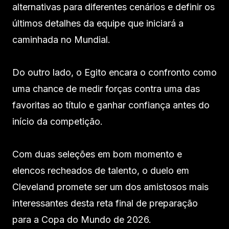
alternativas para diferentes cenários e definir os
últimos detalhes da equipe que iniciará a
caminhada no Mundial.
Do outro lado, o Egito encara o confronto como
uma chance de medir forças contra uma das
favoritas ao título e ganhar confiança antes do
início da competição.
Com duas seleções em bom momento e
elencos recheados de talento, o duelo em
Cleveland promete ser um dos amistosos mais
interessantes desta reta final de preparação
para a Copa do Mundo de 2026.