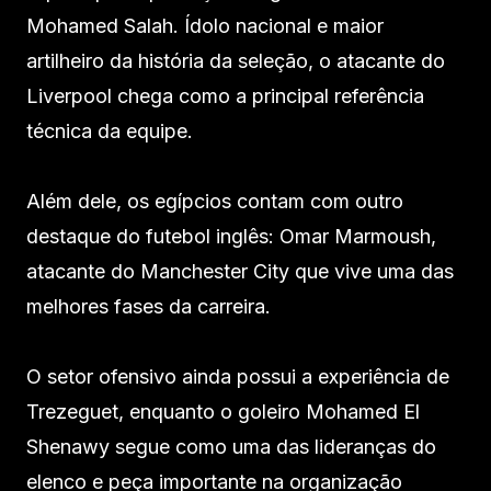
Mohamed Salah. Ídolo nacional e maior
artilheiro da história da seleção, o atacante do
Liverpool chega como a principal referência
técnica da equipe.
Além dele, os egípcios contam com outro
destaque do futebol inglês: Omar Marmoush,
atacante do Manchester City que vive uma das
melhores fases da carreira.
O setor ofensivo ainda possui a experiência de
Trezeguet, enquanto o goleiro Mohamed El
Shenawy segue como uma das lideranças do
elenco e peça importante na organização