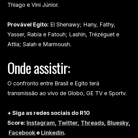
Thiago e Vini Júnior.
Provável Egito:
El Shenawy; Hany, Fathy,
Yasser, Rabia e Fatouh; Lashin, Trézéguet e
Attia; Salah e Marmoush.
Onde assistir:
O confronto entre Brasil e Egito terá
transmissão ao vivo de Globo, GE TV e Sportv.
+ Siga as redes sociais do R10
Score:
Instagram
,
Twitter
,
Threads
,
Bluesky
,
Facebook
e
Linkedin
.