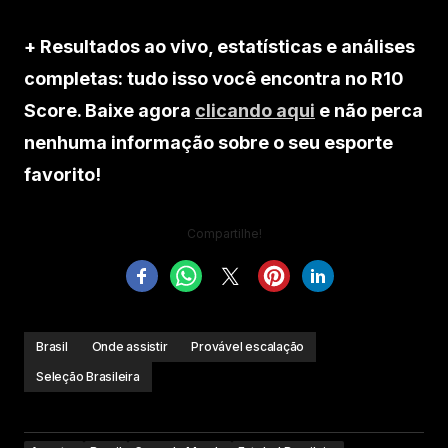
+ Resultados ao vivo, estatísticas e análises
completas: tudo isso você encontra no R10
Score. Baixe agora
clicando aqui
e não perca
nenhuma informação sobre o seu esporte
favorito!
Compartilhe!
Brasil
Onde assistir
Provável escalação
Seleção Brasileira