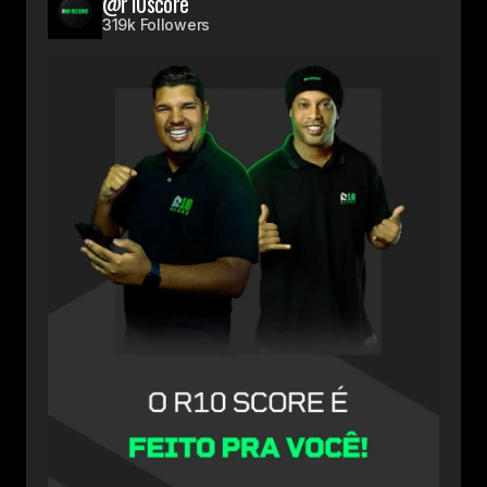
@r10score
319k Followers