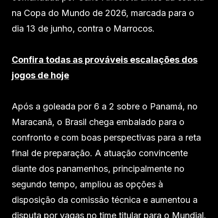
na Copa do Mundo de 2026, marcada para o
dia 13 de junho, contra o Marrocos.
Confira todas as prováveis escalações dos
jogos de hoje
Após a goleada por 6 a 2 sobre o Panamá, no
Maracanã, o Brasil chega embalado para o
confronto e com boas perspectivas para a reta
final de preparação. A atuação convincente
diante dos panamenhos, principalmente no
segundo tempo, ampliou as opções à
disposição da comissão técnica e aumentou a
disputa por vagas no time titular para o Mundial.