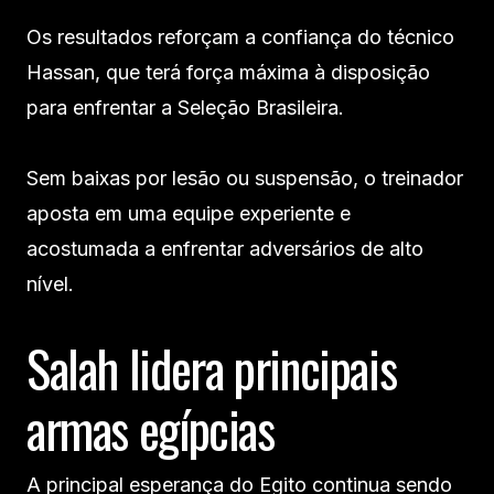
Os resultados reforçam a confiança do técnico
Hassan, que terá força máxima à disposição
para enfrentar a Seleção Brasileira.
Sem baixas por lesão ou suspensão, o treinador
aposta em uma equipe experiente e
acostumada a enfrentar adversários de alto
nível.
Salah lidera principais
armas egípcias
A principal esperança do Egito continua sendo