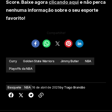
Score. Baixe agora
clicando aqui
e não perca
nenhuma informação sobre o seu esporte
favorito!
Compartilhe!
Curry
Golden State Warriors
Jimmy Butler
NBA
Playoffs da NBA
Basquete
NBA
16 de abril de 2025
by
Tiago Brandão