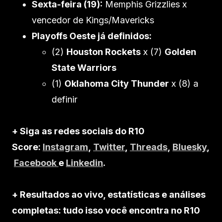
Sexta-feira (19):
Memphis Grizzlies x
vencedor de Kings/Mavericks
Playoffs Oeste já definidos:
(2)
Houston Rockets
x (7)
Golden
State Warriors
(1)
Oklahoma City Thunder
x (8) a
definir
+ Siga as redes sociais do R10
Score:
Instagram
,
Twitter
,
Threads
,
Bluesky
,
Facebook
e
Linkedin
.
+ Resultados ao vivo, estatísticas e análises
completas: tudo isso você encontra no R10