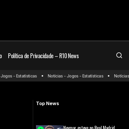
o
Política de Privacidade – R10 News
Liverpool rejeita investida do
gos - Estatísticas
Notícias - Jogos - Estatísticas
Notícias - 
ário
Barcelona por Luis Díaz, que segue
valorizado no mercado europeu
Top News
Neymar esteve no Real Madrid,