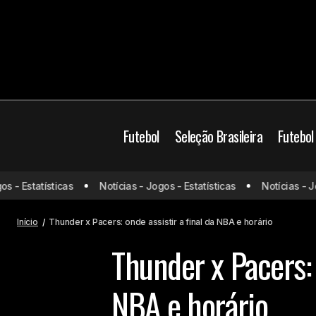
Futebol
Seleção Brasileira
Futebol
- Estatísticas
Notícias - Jogos - Estatísticas
Notícias - Jogo
Chile x Argentina: onde assistir e
Ba
prováveis escalações
Início
Thunder x Pacers: onde assistir a final da NBA e horário
Thunder x Pacers: 
NBA e horário