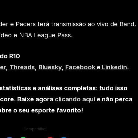
er e Pacers terá transmissão ao vivo de Band,
ideo e NBA League Pass.
 do R10
er
,
Threads
,
Bluesky
,
Facebook
e
Linkedin
.
statísticas e análises completas: tudo isso
core. Baixe agora
clicando aqui
e não perca
re o seu esporte favorito!
Compartilhe!