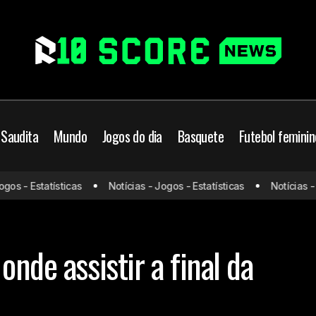
 Saudita
Mundo
Jogos do dia
Basquete
Futebol feminin
s - Estatísticas
Notícias - Jogos - Estatísticas
Notícias - Jo
Thunder x Pacers: onde assistir a final da NBA e hor
squete
NBA
onde assistir a final da