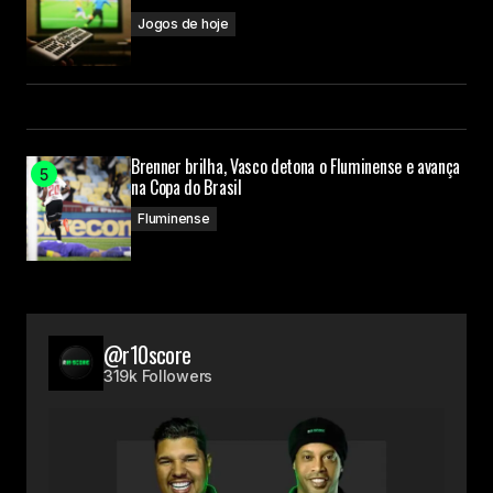
Jogos de hoje
Brenner brilha, Vasco detona o Fluminense e avança
na Copa do Brasil
Fluminense
@r10score
319k Followers